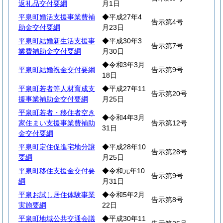
返礼品交付要綱
月1日
平泉町婚活支援事業費補
◆平成27年4
告示第4号
助金交付要綱
月23日
平泉町結婚新生活支援事
◆平成30年3
告示第7号
業費補助金交付要綱
月30日
◆令和3年3月
平泉町結婚祝金交付要綱
告示第9号
18日
平泉町若者等人材育成支
◆平成27年11
告示第20号
援事業補助金交付要綱
月25日
平泉町若者・移住者空き
◆令和4年3月
家住まい支援事業費補助
告示第12号
31日
金交付要綱
平泉町定住促進宅地分譲
◆平成28年10
告示第28号
要綱
月25日
平泉町移住支援金交付要
◆令和元年10
告示第9号
綱
月31日
平泉お試し居住体験事業
◆令和5年2月
告示第8号
実施要綱
22日
平泉町地域公共交通会議
◆平成30年11