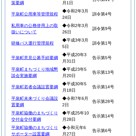
策要綱
月1日
◆令和2年3月
平泉町公用車等管理規程
訓令第4号
24日
私用車の公務使用上の取
◆令和2年3月
訓令第9号
扱いについて
26日
◆平成3年3月
研修バス運行管理規程
訓令第1号
5日
◆平成20年3
平泉町意見公募手続要綱
告示第5号
月31日
平泉町まちづくり地域懇
◆平成23年5
告示第13号
談会実施要綱
月20日
◆平成30年5
平泉町若者会議設置要綱
告示第14号
月18日
平泉町未来づくり会議設
◆令和7年6月
告示第28号
置要綱
2日
平泉町協働のまちづくり
◆平成25年10
告示第14号
交付金交付要綱
月28日
平泉町協働のまちづくり
◆令和元年6
告示第6号
サポーター設置要綱
月27日