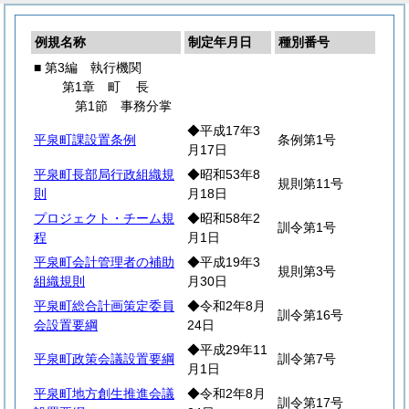
例規名称
制定年月日
種別番号
■ 第3編 執行機関
第1章
町
長
第1節 事務分掌
◆平成17年3
平泉町課設置条例
条例第1号
月17日
平泉町長部局行政組織規
◆昭和53年8
規則第11号
則
月18日
プロジェクト・チーム規
◆昭和58年2
訓令第1号
程
月1日
平泉町会計管理者の補助
◆平成19年3
規則第3号
組織規則
月30日
平泉町総合計画策定委員
◆令和2年8月
訓令第16号
会設置要綱
24日
◆平成29年11
平泉町政策会議設置要綱
訓令第7号
月1日
平泉町地方創生推進会議
◆令和2年8月
訓令第17号