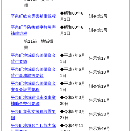
償
◆昭和60年6
平泉町総合災害補償規程
訓令第2号
月1日
平泉町予防接種事故災害
◆昭和60年6
訓令第3号
補償規程
月1日
第11節 地域振
興
平泉町地域総合整備資金
◆平成7年6月
告示第17号
貸付要綱
1日
平泉町地域総合整備資金
◆平成7年6月
告示第18号
貸付事務取扱要領
1日
平泉町地域総合整備資金
◆平成7年6月
訓令第19号
審査会設置規程
1日
平泉町地域経済牽引事業
◆令和2年3月
告示第11号
補助金交付要綱
30日
平泉町集落支援員設置要
◆令和8年3月
告示第33号
綱
27日
平泉町地域おこし協力隊
◆令和4年11
告示第49号