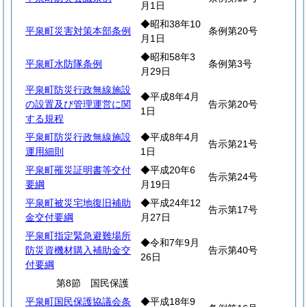
月1日
◆昭和38年10
平泉町災害対策本部条例
条例第20号
月1日
◆昭和58年3
平泉町水防隊条例
条例第3号
月29日
平泉町防災行政無線施設
◆平成8年4月
の設置及び管理運営に関
告示第20号
1日
する規程
平泉町防災行政無線施設
◆平成8年4月
告示第21号
運用細則
1日
平泉町罹災証明書等交付
◆平成20年6
告示第24号
要綱
月19日
平泉町被災宅地復旧補助
◆平成24年12
告示第17号
金交付要綱
月27日
平泉町指定緊急避難場所
◆令和7年9月
防災資機材購入補助金交
告示第40号
26日
付要綱
第8節 国民保護
平泉町国民保護協議会条
◆平成18年9