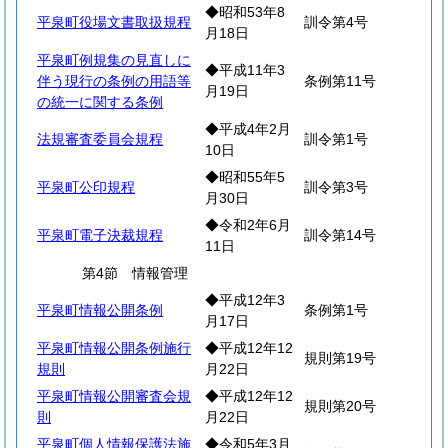
◆昭和53年8
平泉町役場文書取扱規程
訓令第4号
月18日
平泉町例規集の見直しに
◆平成11年3
伴う現行の条例の用語等
条例第11号
月19日
の統一に関する条例
◆平成4年2月
法規審査委員会規程
訓令第1号
10日
◆昭和55年5
平泉町公印規程
訓令第3号
月30日
◆令和2年6月
平泉町電子決裁規程
訓令第14号
11日
第4節 情報管理
◆平成12年3
平泉町情報公開条例
条例第1号
月17日
平泉町情報公開条例施行
◆平成12年12
規則第19号
規則
月22日
平泉町情報公開審査会規
◆平成12年12
規則第20号
則
月22日
平泉町個人情報保護法施
◆令和5年3月