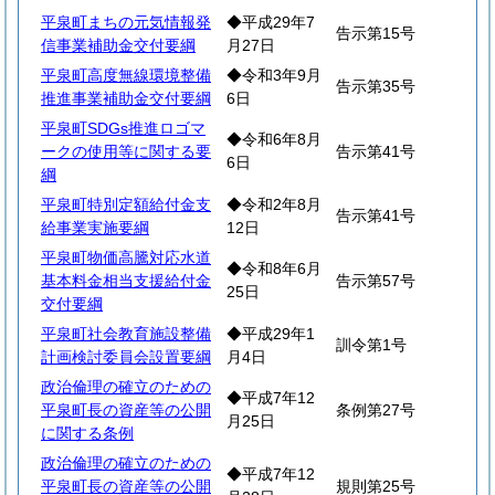
平泉町まちの元気情報発
◆平成29年7
告示第15号
信事業補助金交付要綱
月27日
平泉町高度無線環境整備
◆令和3年9月
告示第35号
推進事業補助金交付要綱
6日
平泉町SDGs推進ロゴマ
◆令和6年8月
ークの使用等に関する要
告示第41号
6日
綱
平泉町特別定額給付金支
◆令和2年8月
告示第41号
給事業実施要綱
12日
平泉町物価高騰対応水道
◆令和8年6月
基本料金相当支援給付金
告示第57号
25日
交付要綱
平泉町社会教育施設整備
◆平成29年1
訓令第1号
計画検討委員会設置要綱
月4日
政治倫理の確立のための
◆平成7年12
平泉町長の資産等の公開
条例第27号
月25日
に関する条例
政治倫理の確立のための
◆平成7年12
平泉町長の資産等の公開
規則第25号