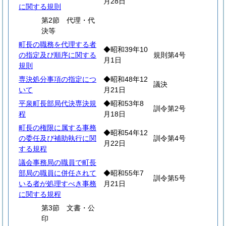
月28日
に関する規則
第2節 代理・代
決等
町長の職務を代理する者
◆昭和39年10
の指定及び順序に関する
規則第4号
月1日
規則
専決処分事項の指定につ
◆昭和48年12
議決
いて
月21日
平泉町長部局代決専決規
◆昭和53年8
訓令第2号
程
月18日
町長の権限に属する事務
◆昭和54年12
の委任及び補助執行に関
訓令第4号
月22日
する規程
議会事務局の職員で町長
部局の職員に併任されて
◆昭和55年7
訓令第5号
いる者が処理すべき事務
月21日
に関する規程
第3節 文書・公
印