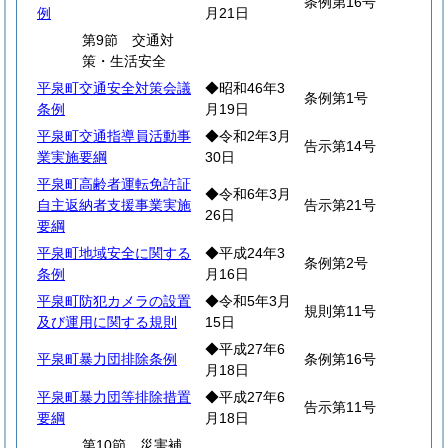
条例第16号
例
月21日
第9節 交通対
策・生活安全
平泉町交通安全対策会議
◆昭和46年3
条例第1号
条例
月19日
平泉町交通指導員活動事
◆令和2年3月
告示第14号
業実施要綱
30日
平泉町高齢者運転免許証
◆令和6年3月
自主返納者支援事業実施
告示第21号
26日
要綱
平泉町地域安全に関する
◆平成24年3
条例第2号
条例
月16日
平泉町防犯カメラの設置
◆令和5年3月
規則第11号
及び運用に関する規則
15日
◆平成27年6
平泉町暴力団排除条例
条例第16号
月18日
平泉町暴力団等排除措置
◆平成27年6
告示第11号
要綱
月18日
第10節 災害補