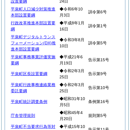
設置要綱
24日
平泉町人口減少対策推進
◆令和6年10
訓令第6号
本部設置要綱
月3日
行政改革推進本部設置要
◆平成8年1月
訓令第1号
綱
16日
平泉町デジタルトランス
◆令和3年8月
フォーメーション(DX)推
訓令第5号
10日
進本部設置要綱
平泉町事務事業評価実施
◆平成21年6
告示第15号
要綱
月19日
◆令和2年3月
平泉町区長設置要綱
告示第9号
25日
平泉町行政事務連絡業務
◆令和2年3月
告示第10号
委託要綱
25日
◆昭和31年10
平泉町統計調査条例
条例第16号
月5日
◆昭和45年4
庁舎管理規則
規則第5号
月20日
平泉町不当要求行為等対
◆平成15年10
告示第11号