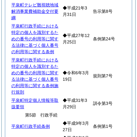
平泉町テレビ難視聴地域
◆平成21年3
解消事業費補助金交付要
告示第8号
月31日
綱
平泉町行政手続における
特定の個人を識別するた
◆平成27年12
めの番号の利用等に関す
条例第24号
月25日
る法律に基づく個人番号
の利用等に関する条例
平泉町行政手続における
特定の個人を識別するた
めの番号の利用等に関す
◆令和6年3月
規則第7号
る法律に基づく個人番号
19日
の利用等に関する条例施
行規則
平泉町特定個人情報等取
◆平成31年3
訓令第3号
扱要領
月29日
第5節 行政手続
◆平成9年3月
平泉町行政手続条例
条例第1号
27日