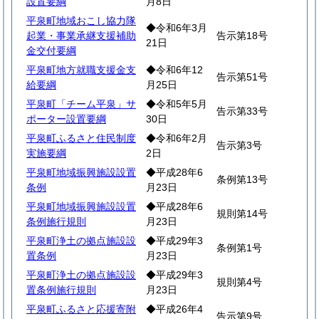
設置要綱
月8日
平泉町地域おこし協力隊
◆令和6年3月
起業・事業承継支援補助
告示第18号
21日
金交付要綱
平泉町地方就職支援金支
◆令和6年12
告示第51号
給要綱
月25日
平泉町「チーム平泉」サ
◆令和5年5月
告示第33号
ポーター設置要綱
30日
平泉町ふるさと住民制度
◆令和6年2月
告示第3号
実施要綱
2日
平泉町地域振興施設設置
◆平成28年6
条例第13号
条例
月23日
平泉町地域振興施設設置
◆平成28年6
規則第14号
条例施行規則
月23日
平泉町浄土の拠点施設設
◆平成29年3
条例第1号
置条例
月23日
平泉町浄土の拠点施設設
◆平成29年3
規則第4号
置条例施行規則
月23日
平泉町ふるさと応援寄附
◆平成26年4
告示第9号