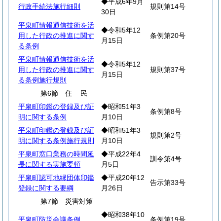
◆平成6年9月
行政手続法施行細則
規則第14号
30日
平泉町情報通信技術を活
◆令和5年12
用した行政の推進に関す
条例第20号
月15日
る条例
平泉町情報通信技術を活
◆令和5年12
用した行政の推進に関す
規則第37号
月15日
る条例施行規則
第6節
住
民
平泉町印鑑の登録及び証
◆昭和51年3
条例第8号
明に関する条例
月10日
平泉町印鑑の登録及び証
◆昭和51年3
規則第2号
明に関する条例施行規則
月10日
平泉町窓口業務の時間延
◆平成22年4
訓令第4号
長に関する実施要領
月5日
平泉町認可地縁団体印鑑
◆平成20年12
告示第33号
登録に関する要綱
月26日
第7節 災害対策
◆昭和38年10
平泉町防災会議条例
条例第19号