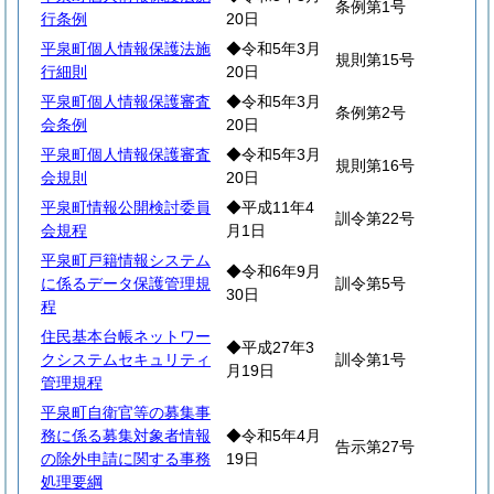
条例第1号
行条例
20日
平泉町個人情報保護法施
◆令和5年3月
規則第15号
行細則
20日
平泉町個人情報保護審査
◆令和5年3月
条例第2号
会条例
20日
平泉町個人情報保護審査
◆令和5年3月
規則第16号
会規則
20日
平泉町情報公開検討委員
◆平成11年4
訓令第22号
会規程
月1日
平泉町戸籍情報システム
◆令和6年9月
に係るデータ保護管理規
訓令第5号
30日
程
住民基本台帳ネットワー
◆平成27年3
クシステムセキュリティ
訓令第1号
月19日
管理規程
平泉町自衛官等の募集事
務に係る募集対象者情報
◆令和5年4月
告示第27号
の除外申請に関する事務
19日
処理要綱