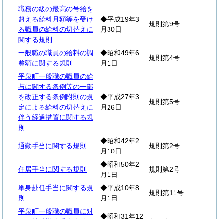
職務の級の最高の号給を
超える給料月額等を受け
◆平成19年3
規則第9号
る職員の給料の切替えに
月30日
関する規則
一般職の職員の給料の調
◆昭和49年6
規則第4号
整額に関する規則
月1日
平泉町一般職の職員の給
与に関する条例等の一部
を改正する条例附則の規
◆平成27年3
規則第5号
定による給料の切替えに
月26日
伴う経過措置に関する規
則
◆昭和42年2
通勤手当に関する規則
規則第2号
月10日
◆昭和50年2
住居手当に関する規則
規則第2号
月1日
単身赴任手当に関する規
◆平成10年8
規則第11号
則
月1日
平泉町一般職の職員に対
◆昭和31年12