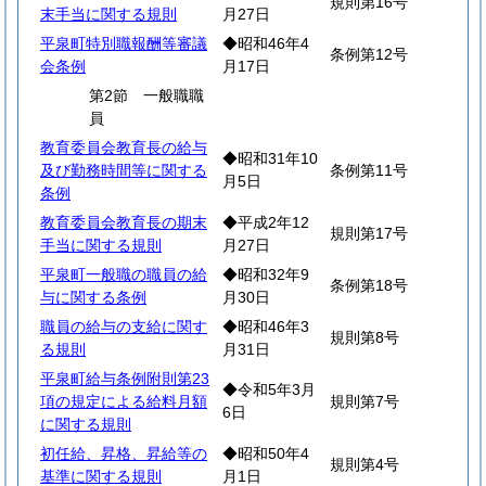
規則第16号
末手当に関する規則
月27日
平泉町特別職報酬等審議
◆昭和46年4
条例第12号
会条例
月17日
第2節 一般職職
員
教育委員会教育長の給与
◆昭和31年10
及び勤務時間等に関する
条例第11号
月5日
条例
教育委員会教育長の期末
◆平成2年12
規則第17号
手当に関する規則
月27日
平泉町一般職の職員の給
◆昭和32年9
条例第18号
与に関する条例
月30日
職員の給与の支給に関す
◆昭和46年3
規則第8号
る規則
月31日
平泉町給与条例附則第23
◆令和5年3月
項の規定による給料月額
規則第7号
6日
に関する規則
初任給、昇格、昇給等の
◆昭和50年4
規則第4号
基準に関する規則
月1日