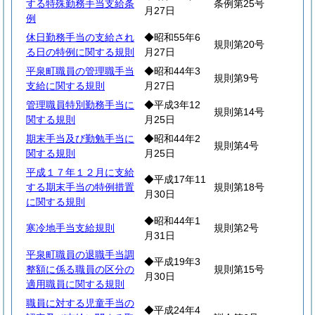
する特殊勤務手当支給条
条例第25号
月27日
例
休日勤務手当の支給され
◆昭和55年6
規則第20号
る日の特例に関する規則
月27日
平泉町職員の管理職手当
◆昭和44年3
規則第9号
支給に関する規則
月27日
管理職員特別勤務手当に
◆平成3年12
規則第14号
関する規則
月25日
期末手当及び勤勉手当に
◆昭和44年2
規則第4号
関する規則
月25日
平成１７年１２月に支給
◆平成17年11
する期末手当の特例措置
規則第18号
月30日
に関する規則
◆昭和44年1
寒冷地手当支給規則
規則第2号
月31日
平泉町職員の退職手当調
◆平成19年3
整額に係る職員の区分の
規則第15号
月30日
適用職員に関する規則
職員に対する児童手当の
◆平成24年4