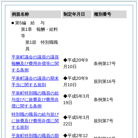
例規名称
制定年月日
種別番号
■ 第5編
給
与
第1章 報酬・給料
等
第1節 特別職職
員
平泉町議会の議員の議員
◆平成20年9
報酬及び費用弁償等に関
条例第17号
月10日
する条例
平泉町議会の議員の期末
◆平成20年9
規則第16号
手当に関する規則
月10日
平泉町特別職の職員の給
◆平成5年3月
与並びに旅費及び費用弁
条例第1号
19日
償に関する条例
特別職の職員の給与並び
◆平成5年3月
に旅費及び費用弁償に関
規則第7号
22日
する規則
平泉町特別職の職員の期
◆平成2年12