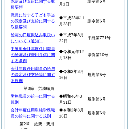
認定及び支給に関する取
訓令第6号
月1日
扱要領
職員に対する子ども手当
◆平成23年11
の認定及び支給に関する
訓令第6号
月28日
取扱要領
給与の口座振込み取扱い
◆平成7年3月
平総第771号
について（通知）
22日
平泉町会計年度任用職員
◆令和元年12
の給与及び費用弁償に関
条例第10号
月13日
する条例
会計年度任用職員の給与
◆令和2年3月
の決定及び支給等に関す
規則第5号
16日
る規則
第3節 労務職員
労務職員の給与に関する
◆昭和46年3
規則第6号
規則
月31日
会計年度任用単純労務職
◆令和2年3月
規則第6号
員の給与に関する規則
16日
第2章 旅費・費用