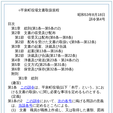
○平泉町役場文書取扱規程
昭和53年8月18日
訓令第4号
目次
第1章
総則
(第1条―第5条の2)
第2章
文書の収受及び配布
第1節
収受又は配布
(第6条―第8条)
第2節
配布を受けた文書の取扱い
(第9条―第12条)
第3章
文書の起案、決裁及び合議
第1節
起案
(第13条―第16条)
第2節
決裁及び合議
(第17条―第22条)
第4章
浄書及び発送
(第23条・第24条の2)
第5章
公文方式
(第25条―第31条)
第6章
保管及び保存
(第32条―第39条)
附則
第1章
総則
(趣旨)
第1条
この訓令
は、平泉町役場
(以下「本庁」という。)
にお
ける文書の取扱いに関し必要な事項を定めるものとする。
(定義)
第1条の2
この訓令
において、
次の各号
に掲げる用語の意義
は、
当該各号
に定めるところによる。
(1)
文書 職員が職務上作成し、又は取得した書類、図画