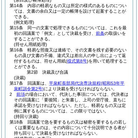
(余白及び帳簿処理)
第14条
内容の軽易なもの又は所定の様式のあるものについ
ては、文書の余白又は一定の帳簿を設けて起案することが
できる。
(例文処理)
第15条
同一の文案で処理できるものについては、これを最
初の回議案で「例文」として決裁を受け、
前条
の取扱いを
することができる。
(符せん用紙処理)
第16条
軽易な照復又は連絡で、その文書を残す必要のない
もの及び文書の不備、違式又は差出人の申し出によって返
付するものは、符せん用紙
(
様式第8号
)
を用いて処理するこ
とができる。
第2節
決裁及び合議
(決裁)
第17条
回議案は、
平泉町長部局代決専決規程
(昭和53年平
泉町訓令第2号)
により決裁を受けなければならない。
2
前項
の場合において、代決した事項については、代決者は
その回議案に「要後閲」と朱書し、上司の登庁後、直ちに
承認を受けなければならない。
ただし、軽易なもの又は定
例に属するものについては、この限りではない。
(持回り決裁)
第18条
回議案で急を要するもの又は秘密を要するもの若し
くは重要なものは、その内容について十分説明できる者が
持ち回りして決裁を受けなければならない。