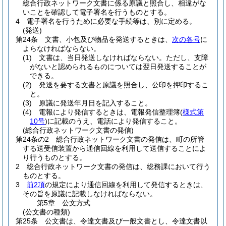
総合行政ネットワーク文書に係る原議と照合し、相違がな
いことを確認して電子署名を行うものとする。
4
電子署名を行うために必要な手続等は、別に定める。
(発送)
第24条
文書、小包及び物品を発送するときは、
次の各号
に
よらなければならない。
(1)
文書は、当日発送しなければならない。
ただし、支障
がないと認められるものについては翌日発送することが
できる。
(2)
発送を要する文書と原議を照合し、公印を押印するこ
と。
(3)
原議に発送年月日を記入すること。
(4)
電報により発信するときは、電報発信整理簿
(
様式第
10号
)
に記載のうえ、電話により発信すること。
(総合行政ネットワーク文書の発信)
第24条の2
総合行政ネットワーク文書の発信は、町の所管
する送受信装置から通信回線を利用して送信することによ
り行うものとする。
2
総合行政ネットワーク文書の発信は、総務課において行う
ものとする。
3
前2項
の規定により通信回線を利用して発信するときは、
その旨を原議に記載しなければならない。
第5章
公文方式
(公文書の種類)
第25条
公文書は、令達文書及び一般文書とし、令達文書以