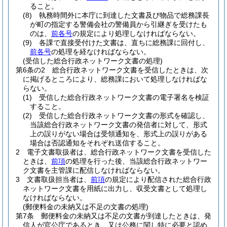
ること。
(8)
執務時間外に本庁に到達した文書及び物品で総務課長
が町の指定する警備会社の警備員から引継ぎを受けたも
のは、
前各号
の規定により処理しなければならない。
(9)
各課で直接受付けた文書は、直ちに総務課に回付し、
前各号
の処理を経なければならない。
(受信した総合行政ネットワーク文書の処理)
第6条の2
総合行政ネットワーク文書を受信したときは、次
に掲げるところにより、総務課において処理しなければな
らない。
(1)
受信した総合行政ネットワーク文書の電子署名を検証
すること。
(2)
受信した総合行政ネットワーク文書の形式を確認し、
当該総合行政ネットワーク文書の発信者に対して、形式
上の誤りがない場合は受領通知を、形式上の誤りがある
場合は否認通知をそれぞれ送信すること。
2
電子文書取扱者は、総合行政ネットワーク文書を受信した
ときは、
前項
の処理を行った後、当該総合行政ネットワー
ク文書を主管課に配信しなければならない。
3
文書取扱担当者は、
前項
の規定により配信された総合行政
ネットワーク文書を用紙に出力し、収受文書として処理し
なければならない。
(郵便料金の未納又は不足の文書の処理)
第7条
郵便料金の未納又は不足の文書が到達したときは、発
信人が官公庁であるとき、又は公務に関し特に必要と認め