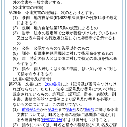
外の文書を一般文書とする。
(令達文書の種類)
第26条
令達文書の種類は、次のとおりとする。
(1)
条例 地方自治法
(昭和22年法律第67号)
第14条の規定
によるもの
(2)
規則 地方自治法第15条の規定によるもの
(3)
告示 法令の規定等で公示が義務づけられているもの
又は公表を要する行政処分若しくは規程等で公示するも
の
(4)
公告 公示するもので告示以外のもの
(5)
訓令 所属事務処理機関に対して指示命令するもの
(6)
達 特定の個人又は団体に対して特定の事項を指示命
令するもの
(7)
指令 個人若しくは団体の申請、願い又は伺いに対し
て指示命令するもの
(文書の記号及び番号)
第27条
文書には、
次の各号
により記号及び番号をつけなけ
ればならない。
ただし、法令に記号及び番号について特に
規定されているもの、許可証、認可証、辞令、表彰状、副
申書、書簡文等並びに慣例により記号及び番号を必要とし
ないものについては、この限りでない。
(1)
前条第1号
から
第3号
まで
第5号
及び
第6号
に掲げる令達
文書については、町名と令達の種類に総務課に備え付け
る令達番号簿
(
様式第11号
)
により番号をつけること。
(2)
指令については、町名と指令の種類並びに町名及び課