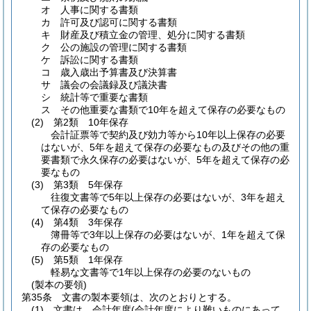
オ
人事に関する書類
カ
許可及び認可に関する書類
キ
財産及び積立金の管理、処分に関する書類
ク
公の施設の管理に関する書類
ケ
訴訟に関する書類
コ
歳入歳出予算書及び決算書
サ
議会の会議録及び議決書
シ
統計等で重要な書類
ス
その他重要な書類で10年を超えて保存の必要なもの
(2)
第2類 10年保存
会計証票等で契約及び効力等から10年以上保存の必要
はないが、5年を超えて保存の必要なもの及びその他の重
要書類で永久保存の必要はないが、5年を超えて保存の必
要なもの
(3)
第3類 5年保存
往復文書等で5年以上保存の必要はないが、3年を超え
て保存の必要なもの
(4)
第4類 3年保存
簿冊等で3年以上保存の必要はないが、1年を超えて保
存の必要なもの
(5)
第5類 1年保存
軽易な文書等で1年以上保存の必要のないもの
(製本の要領)
第35条
文書の製本要領は、次のとおりとする。
(1)
文書は、会計年度
(会計年度により難いものにあって