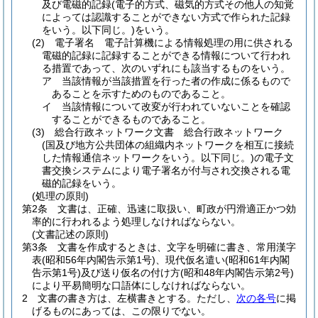
及び電磁的記録
(電子的方式、磁気的方式その他人の知覚
によっては認識することができない方式で作られた記録
をいう。以下同じ。)
をいう。
(2)
電子署名 電子計算機による情報処理の用に供される
電磁的記録に記録することができる情報について行われ
る措置であって、次のいずれにも該当するものをいう。
ア
当該情報が当該措置を行った者の作成に係るもので
あることを示すためのものであること。
イ
当該情報について改変が行われていないことを確認
することができるものであること。
(3)
総合行政ネットワーク文書 総合行政ネットワーク
(国及び地方公共団体の組織内ネットワークを相互に接続
した情報通信ネットワークをいう。以下同じ。)
の電子文
書交換システムにより電子署名が付与され交換される電
磁的記録をいう。
(処理の原則)
第2条
文書は、正確、迅速に取扱い、町政が円滑適正かつ効
率的に行われるよう処理しなければならない。
(文書記述の原則)
第3条
文書を作成するときは、文字を明確に書き、常用漢字
表
(昭和56年内閣告示第1号)
、現代仮名遣い
(昭和61年内閣
告示第1号)
及び送り仮名の付け方
(昭和48年内閣告示第2号)
により平易簡明な口語体にしなければならない。
2
文書の書き方は、左横書きとする。
ただし、
次の各号
に掲
げるものにあっては、この限りでない。