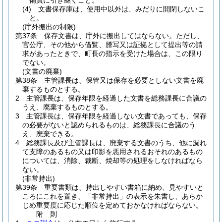
備員に引き継ぐこと。
(4)
文書保存庫は、使用中以外は、みだりに開閉しないこ
と。
(庁外搬出の制限)
第37条
保存文書は、庁外に搬出してはならない。
ただし、
官公庁、その他から借覧、謄写又は証拠として提出等の請
求があったときで、町長の指示を受けた場合は、この限り
でない。
(文書の廃棄)
第38条
主管課長は、保管又は保存を必要としない文書を廃
棄するものとする。
2
主管課長は、保存年限を経過した文書を総務課長に合議の
うえ、廃棄するものとする。
3
主管課長は、保存年限を経過しない文書であっても、保存
の必要がないと認められるものは、総務課長に合議のう
え、廃棄できる。
4
総務課長及び主管課長は、廃棄する文書のうち、他に漏れ
て支障のあるもの又は印影を悪用されるおそれのあるもの
については、消除、裁断、焼却等の処理をしなければなら
ない。
(非常持出)
第39条
重要書類は、持出しやすい書箱に納め、見やすいと
ころにこれを置き、「非常持出」の表示を朱書し、あらか
じめ重要度に応じた順位を定めておかなければならない。
附
則