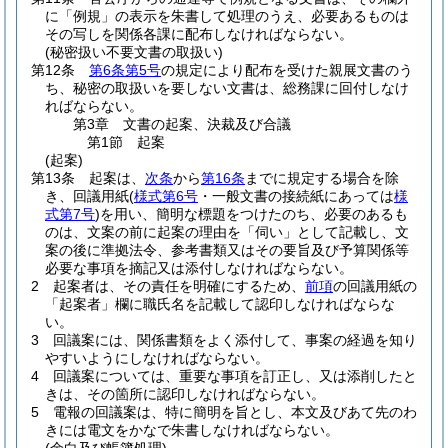
に「例規」の表示を朱書して処理のうえ、必要あるものは
その写しを関係各課に配布しなければならない。
(秘密扱い不要文書の取扱い)
第12条
第6条第5号
の規定により配布を受けた親展文書のう
ち、秘密の取扱いを要しない文書は、総務課に回付しなけ
ればならない。
第3章
文書の起案、決裁及び合議
第1節
起案
(起案)
第13条
起案は、
次条
から
第16条
までに規定する場合を除
き、回議用紙
(
様式第6号
・一般文書の接続紙にあっては
様
式第7号
)
を用い、簡明な標題をつけたのち、必要のあるも
のは、文案の前に起案の理由を「伺い」として記載し、文
案の後に準拠法令、参考書類又はその要旨及び予算関係等
必要な事項を摘記又は添付しなければならない。
2
起案者は、その責任を明確にするため、
前項
の回議用紙の
「起案者」欄に職氏名を記載して認印しなければならな
い。
3
回議案には、関係書類をよく添付して、事案の経過を知り
やすいようにしなければならない。
4
回議案については、重要な事項を訂正し、又は添削したと
きは、その箇所に認印しなければならない。
5
電報の回議案は、特に簡明を旨とし、本文及びあて先のわ
きには電文をかなで朱書しなければならない。