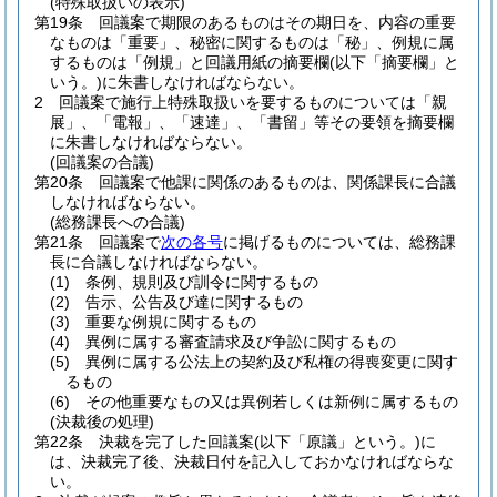
(特殊取扱いの表示)
第19条
回議案で期限のあるものはその期日を、内容の重要
なものは「重要」、秘密に関するものは「秘」、例規に属
するものは「例規」と回議用紙の摘要欄
(以下「摘要欄」と
いう。)
に朱書しなければならない。
2
回議案で施行上特殊取扱いを要するものについては「親
展」、「電報」、「速達」、「書留」等その要領を摘要欄
に朱書しなければならない。
(回議案の合議)
第20条
回議案で他課に関係のあるものは、関係課長に合議
しなければならない。
(総務課長への合議)
第21条
回議案で
次の各号
に掲げるものについては、総務課
長に合議しなければならない。
(1)
条例、規則及び訓令に関するもの
(2)
告示、公告及び達に関するもの
(3)
重要な例規に関するもの
(4)
異例に属する審査請求及び争訟に関するもの
(5)
異例に属する公法上の契約及び私権の得喪変更に関す
るもの
(6)
その他重要なもの又は異例若しくは新例に属するもの
(決裁後の処理)
第22条
決裁を完了した回議案
(以下「原議」という。)
に
は、決裁完了後、決裁日付を記入しておかなければならな
い。