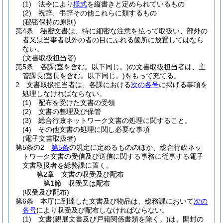
(1)
法令により
様式
を縦書きと定められているもの
(2)
祝辞、弔辞その他これらに類するもの
(秘密保持の原則)
第4条
秘密文書は、特に細密な注意を払って取扱い、部外の
者又は当事者以外の者の目にふれる箇所に放置してはなら
ない。
(文書取扱担当者)
第5条
各課
(室を含む。以下同じ。)
の文書取扱担当者は、主
管課長
(室長を含む。以下同じ。)
をもって充てる。
2
文書取扱担当者は、各課における
次の各号
に掲げる事項を
処理しなければならない。
(1)
配布を受けた文書の受領
(2)
文書の整理及び保管
(3)
総合行政ネットワーク文書の処理に関すること。
(4)
その他文書の処理に関し必要な事項
(電子文書取扱者)
第5条の2
第5条
の規定に定めるもののほか、総合行政ネッ
トワーク文書の受信及び送信に関する事務に従事する電子
文書取扱者を総務課に置く。
第2章
文書の収受及び配布
第1節
収受又は配布
(収受及び配布)
第6条
本庁に到達した文書及び物品は、総務課において
次の
各号
により収受及び配布しなければならない。
(1)
文書
(親展文書及び戸籍関係書類を除く。)
は、開封の