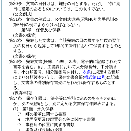
第30条
文書の日付けは、施行の日とする。
ただし、特に期
日に指定のあるものについては、この限りでない。
(公文例式)
第31条
文書の例式は、公文例式規程
(昭和40年岩手県訓令
第6号)
の例によらなければならない。
第6章
保管及び保存
(文書の保管)
第32条
完結した文書は、当該完結の日の属する年度の翌年
度の初日から起算して1年間主管課において保管するものと
する。
(文書の保存)
第33条
完結文書
(帳簿、台帳、図表、電子的に記録された文
書等を含む。)
は、主管課において大分類番号、中分類番
号、小分類番号、細分類番号を付し、
次条
に規定する種類
により分類製本のうえ、保存文書台帳
(
様式第12号
)
に記載
し、文書庫の課別保存書架にそれぞれ保存するものとす
る。
(保存年限)
第34条
保存年限は、法令等に特別に定めのあるもののほ
か、次の5種類とし、別に定める文書保存年限表による。
(1)
第1類 永久保存
ア
町の沿革に関する書類
イ
境界変更及び廃置分合等に関する書類
ウ
事務所の位置に関する書類
エ
条例及び規則の原議