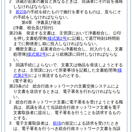
2
決裁が起案の趣旨と異なるときは、合議者にその旨を連絡
しなければならない。
3
前2項
の手続を経たもので施行を要するものは、直ちにそ
の手続をしなければならない。
第4章
浄書及び発送
(浄書、校合及び回付)
第23条
発送する文書は、主管課において浄書校合し、公印
を押し文書処理簿
(
様式第2号
)
に記載して退庁時刻1時間前
までに郵便差し箱に投入しなければならない。
2
機密文書は、起案者自から浄書校合し、封入のうえ、文書
処理簿
(
様式第2号
)
により総務課に回付しなければならな
い。
3
回議手続によらないで、文書又は物品を発送しようとする
ときは、主管課において所要事項を記載した文書処理簿
(
様
式第2号
)
により発送するものとする。
(電子署名)
第23条の2
総合行政ネットワークの文書交換システムによ
り文書を送信するときは、電子署名を行わなければならな
い。
2
総合行政ネットワーク文書に電子署名を受けようとする職
員は、原議を添えて当該総合行政ネットワーク文書を電子
文書取扱者に提出し、電子署名を行うことを請求するもの
とする。
3
電子文書取扱者は、
前項
の規定による請求を受けたとき
は、電子署名を行うべき総合行政ネットワーク文書を当該