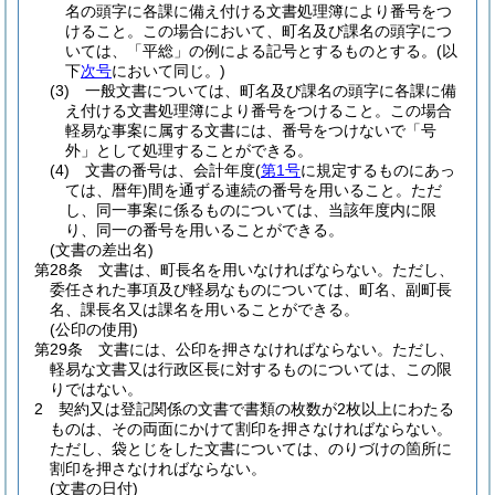
名の頭字に各課に備え付ける文書処理簿により番号をつ
けること。
この場合において、町名及び課名の頭字につ
いては、「平総」の例による記号とするものとする。
(以
下
次号
において同じ。)
(3)
一般文書については、町名及び課名の頭字に各課に備
え付ける文書処理簿により番号をつけること。
この場合
軽易な事案に属する文書には、番号をつけないで「号
外」として処理することができる。
(4)
文書の番号は、会計年度
(
第1号
に規定するものにあっ
ては、暦年)
間を通ずる連続の番号を用いること。
ただ
し、同一事案に係るものについては、当該年度内に限
り、同一の番号を用いることができる。
(文書の差出名)
第28条
文書は、町長名を用いなければならない。
ただし、
委任された事項及び軽易なものについては、町名、副町長
名、課長名又は課名を用いることができる。
(公印の使用)
第29条
文書には、公印を押さなければならない。
ただし、
軽易な文書又は行政区長に対するものについては、この限
りではない。
2
契約又は登記関係の文書で書類の枚数が2枚以上にわたる
ものは、その両面にかけて割印を押さなければならない。
ただし、袋とじをした文書については、のりづけの箇所に
割印を押さなければならない。
(文書の日付)