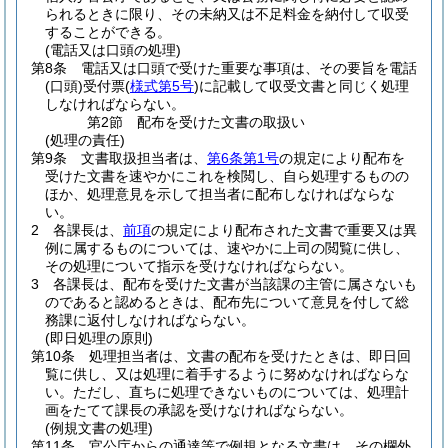
られるときに限り、その未納又は不足料金を納付して収受
することができる。
(電話又は口頭の処理)
第8条
電話又は口頭で受けた重要な事項は、その要旨を電話
(口頭)
受付票
(
様式第5号
)
に記載して収受文書と同じく処理
しなければならない。
第2節
配布を受けた文書の取扱い
(処理の責任)
第9条
文書取扱担当者は、
第6条第1号
の規定により配布を
受けた文書を速やかにこれを検閲し、自ら処理するものの
ほか、処理意見を示して担当者に配布しなければならな
い。
2
各課長は、
前項
の規定により配布された文書で重要又は異
例に属するものについては、速やかに上司の閲覧に供し、
その処理について指示を受けなければならない。
3
各課長は、配布を受けた文書が当該課の主管に属さないも
のであると認めるときは、配布先について意見を付して総
務課に返付しなければならない。
(即日処理の原則)
第10条
処理担当者は、文書の配布を受けたときは、即日回
覧に供し、又は処理に着手するように努めなければならな
い。
ただし、直ちに処理できないものについては、処理計
画をたてて課長の承認を受けなければならない。
(例規文書の処理)
第11条
官公庁からの通達等で例規となる文書は、その欄外