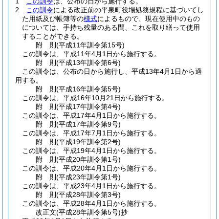
1
この訓令
は、公布の日から施行する。
2
この訓令
による改正前の平泉町役場処務規程に基づいてし
た用紙及び帳簿等の
様式
によるもので、現在使用中のもの
については、手持ち残量のある間、これを取り繕って使用
することができる。
附
則
(平成11年
訓令第15号)
この訓令は、平成11年4月1日から施行する。
附
則
(平成13年
訓令第6号)
この訓令は、公布の日から施行し、平成13年4月1日から適
用する。
附
則
(平成16年
訓令第5号)
この訓令は、平成16年10月21日から施行する。
附
則
(平成17年
訓令第4号)
この訓令は、平成17年4月1日から施行する。
附
則
(平成17年
訓令第9号)
この訓令は、平成17年7月1日から施行する。
附
則
(平成19年
訓令第2号)
この訓令は、平成19年4月1日から施行する。
附
則
(平成20年
訓令第1号)
この訓令は、平成20年4月1日から施行する。
附
則
(平成23年
訓令第1号)
この訓令は、平成23年4月1日から施行する。
附
則
(平成28年
訓令第3号)
この訓令は、平成28年4月1日から施行する。
改正文
(平成28年
訓令第5号)
抄