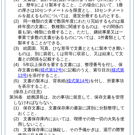
は、暦年)
により製本すること。
この場合において、1冊
の厚さは10センチメートルを限度とし、10センチメート
ルを超えるものについては、適宜分冊するものとする。
(2)
同一種類の文書で数箇年度にわたり完結するものは最
終年度の文書に、数種類に関連するものは、その関係の
最も深い種類に合冊すること。
ただし、継続事業又は一
事業で多数の文書があるものについては、1件書類として
製本することができる。
(3)
絵図面、写真、ひな形等で文書とともに製本でき難い
ものは、別に袋若しくは筒等に収容し、又は結束して文
書との関係を記載すること。
(4)
5年以上保存を要する文書には、整理番号を付し、保
存文書台帳
(
様式第12号
)
に記載のうえ、索引目次
(
様式第
13号
)
を添付すること。
(5)
文書の製本は、背表紙
(
様式第14号
)
を付し、所要事項
を表示すること。
(保存上の注意)
第36条
総務課長は、次の事項に留意して、保存文書を管理
しなければならない。
(1)
保存文書は、文書保存庫の書架に課別に分類整理して
おくこと。
(2)
文書保存庫内においては、喫煙その他一切の火気を使
用しないこと。
(3)
文書保存庫には施錠し、その予備かぎは、退庁の際警