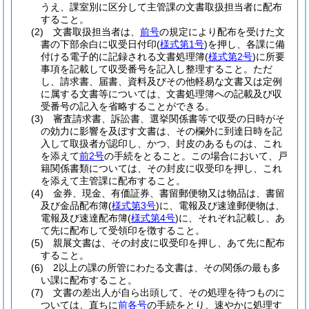
うえ、課室別に区分して主管課の文書取扱担当者に配布
すること。
(2)
文書取扱担当者は、
前号
の規定により配布を受けた文
書の下部余白に収受日付印
(
様式第1号
)
を押し、各課に備
付ける電子的に記録される文書処理簿
(
様式第2号
)
に所要
事項を記載して収受番号を記入し整理すること。
ただ
し、請求書、届書、資料及びその他軽易な文書又は定例
に属する文書等については、文書処理簿への記載及び収
受番号の記入を省略することができる。
(3)
審査請求書、訴訟書、選挙関係書等で収受の日時がそ
の効力に影響を及ぼす文書は、その欄外に到達日時を記
入して取扱者が認印し、かつ、封皮のあるものは、これ
を添えて
前2号
の手続をとること。
この場合において、戸
籍関係書類については、その封皮に収受印を押し、これ
を添えて主管課に配布すること。
(4)
金券、現金、有価証券、書留郵便物又は物品は、書留
及び金品配布簿
(
様式第3号
)
に、電報及び速達郵便物は、
電報及び速達配布簿
(
様式第4号
)
に、それぞれ記載し、あ
て先に配布して受領印を徴すること。
(5)
親展文書は、その封皮に収受印を押し、あて先に配布
すること。
(6)
2以上の課の所管にわたる文書は、その関係の最も多
い課に配布すること。
(7)
文書の差出人が自ら出頭して、その処理を待つものに
ついては、直ちに
前各号
の手続をとり、速やかに処理す