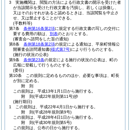
3
実施機関は、閲覧の方法による行政文書の開示を受けた者
が当該開示を受けた行政文書を汚損し、若しくは損傷し、
又はそのおそれがあると認めるときは、当該閲覧を中止さ
せ、又は禁止することができる。
(手数料等)
第7条
条例第16条第2項
に規定する行政文書の写しの交付に
要する費用の額は、
別表
のとおりとする。
(審査会へ諮問をした旨の通知)
第8条
条例第18条第2項
の規定による通知は、平泉町情報公
開審査会諮問通知書
(
様式第7号
)
により行うものとする。
(施行の状況の公表)
第9条
条例第23条
の規定による施行の状況の公表は、町の
広報に登載して行うものとする。
(委任)
第10条
この規則に定めるもののほか、必要な事項は、町長
が別に定める。
附
則
この規則は、平成13年1月1日から施行する。
附
則
(平成22年
規則第11号)
抄
(施行期日)
1
この規則は、平成22年4月1日から施行する。
附
則
(平成28年
規則第9号)
この規則は、平成28年4日1日から施行する。
附
則
(平成30年
規則第5号)
この規則は、公布の日から施行する。