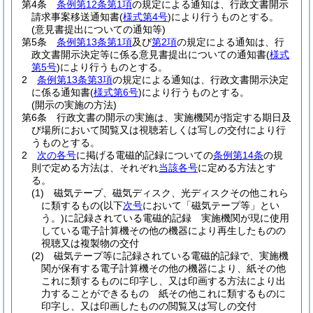
第4条
条例第12条第1項
の規定による通知は、行政文書開示
請求事案移送通知書
(
様式第4号
)
により行うものとする。
(意見書提出についての通知等)
第5条
条例第13条第1項
及び
第2項
の規定による通知は、行
政文書開示決定等に係る意見書提出についての通知書
(
様式
第5号
)
により行うものとする。
2
条例第13条第3項
の規定による通知は、行政文書開示決定
に係る通知書
(
様式第6号
)
により行うものとする。
(開示の実施の方法)
第6条
行政文書の開示の実施は、実施機関が指定する期日及
び場所において閲覧又は視聴若しくは写しの交付により行
うものとする。
2
次の各号
に掲げる電磁的記録についての
条例第14条
の規
則で定める方法は、それぞれ
当該各号
に定める方法とす
る。
(1)
磁気テープ、磁気ディスク、光ディスクその他これら
に類するもの
(以下
次号
において「磁気テープ等」とい
う。)
に記録されている電磁的記録 実施機関が現に使用
している電子計算機その他の機器により再生したものの
視聴又は複製物の交付
(2)
磁気テープ等に記録されている電磁的記録で、実施機
関が保有する電子計算機その他の機器により、紙その他
これに類するものに印字し、又は印画する方法により出
力することができるもの 紙その他これに類するものに
印字し、又は印画したものの閲覧又は写しの交付