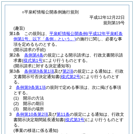
○平泉町情報公開条例施行規則
平成12年12月22日
規則第19号
(趣旨)
第1条
この規則は、
平泉町情報公開条例
(平成12年平泉町条
例第1号。以下「条例」という。)
の施行に関し、必要な事
項を定めるものとする。
(開示請求の手続)
第2条
条例第4条
の規定による開示請求は、行政文書開示請
求書
(
様式第1号
)
により行うものとする。
(開示請求に対する決定通知等)
第3条
条例第9条第1項
及び
第2項
の規定による通知は、行政
文書開示可否決定通知書
(
様式第2号
)
により行うものとす
る。
2
条例第9条第1項
の規則で定める事項は、次に掲げる事項
とする。
(1)
開示の方法
(2)
開示の期日
(3)
開示の場所
3
条例第10条第2項
及び
第11条
の規定による通知は、行政文
書開示決定期間延長通知書
(
様式第3号
)
により行うものとす
る。
(事案の移送に係る通知)