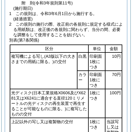
附
則
(令和3年
規則第11号)
(施行期日)
1
この規則は、令和3年6月1日から施行する。
(経過措置)
2
この規則の施行の際、改正前の各規則に規定する様式によ
る用紙類は、改正後の各規則に関わらず、当分の間、必要
な調整をして使用することを妨げない。
別表
(第7条関係)
区分
単位
金額
複写機による写し
(A3版以下の大き
白黒
印刷面
10円
さまでの用紙に限る。)
の交付
1枚に
つき
カラ
印刷面
70円
ー
1枚に
つき
光ディスク
(日本工業規格X0606及びX62
1枚に
100円
81又はX6241に適合する直径120ミリメ
つき
ートルの光ディスクの再生装置で再生す
ることが可能なものに限る。)
に複写した
ものの交付
上記以外の写し又は複製物の交付
1枚に
当該写
つき
し又は