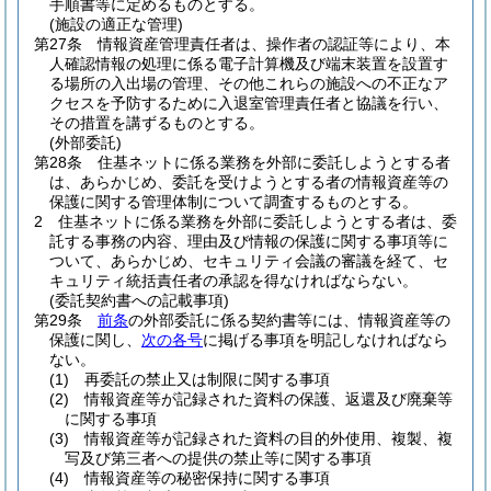
手順書等に定めるものとする。
(施設の適正な管理)
第27条
情報資産管理責任者は、操作者の認証等により、本
人確認情報の処理に係る電子計算機及び端末装置を設置す
る場所の入出場の管理、その他これらの施設への不正なア
クセスを予防するために入退室管理責任者と協議を行い、
その措置を講ずるものとする。
(外部委託)
第28条
住基ネットに係る業務を外部に委託しようとする者
は、あらかじめ、委託を受けようとする者の情報資産等の
保護に関する管理体制について調査するものとする。
2
住基ネットに係る業務を外部に委託しようとする者は、委
託する事務の内容、理由及び情報の保護に関する事項等に
ついて、あらかじめ、セキュリティ会議の審議を経て、セ
キュリティ統括責任者の承認を得なければならない。
(委託契約書への記載事項)
第29条
前条
の外部委託に係る契約書等には、情報資産等の
保護に関し、
次の各号
に掲げる事項を明記しなければなら
ない。
(1)
再委託の禁止又は制限に関する事項
(2)
情報資産等が記録された資料の保護、返還及び廃棄等
に関する事項
(3)
情報資産等が記録された資料の目的外使用、複製、複
写及び第三者への提供の禁止等に関する事項
(4)
情報資産等の秘密保持に関する事項