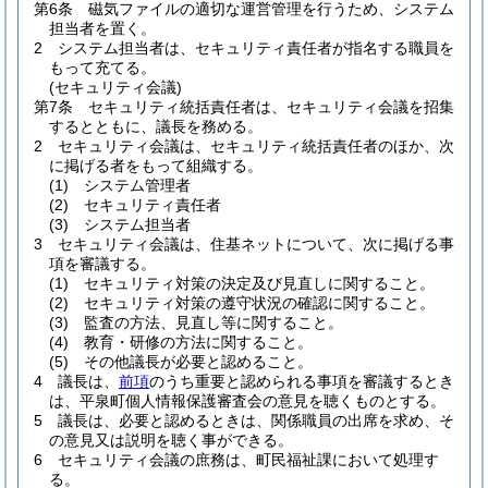
第6条
磁気ファイルの適切な運営管理を行うため、システム
担当者を置く。
2
システム担当者は、セキュリティ責任者が指名する職員を
もって充てる。
(セキュリティ会議)
第7条
セキュリティ統括責任者は、セキュリティ会議を招集
するとともに、議長を務める。
2
セキュリティ会議は、セキュリティ統括責任者のほか、次
に掲げる者をもって組織する。
(1)
システム管理者
(2)
セキュリティ責任者
(3)
システム担当者
3
セキュリティ会議は、住基ネットについて、次に掲げる事
項を審議する。
(1)
セキュリティ対策の決定及び見直しに関すること。
(2)
セキュリティ対策の遵守状況の確認に関すること。
(3)
監査の方法、見直し等に関すること。
(4)
教育・研修の方法に関すること。
(5)
その他議長が必要と認めること。
4
議長は、
前項
のうち重要と認められる事項を審議するとき
は、平泉町個人情報保護審査会の意見を聴くものとする。
5
議長は、必要と認めるときは、関係職員の出席を求め、そ
の意見又は説明を聴く事ができる。
6
セキュリティ会議の庶務は、町民福祉課において処理す
る。