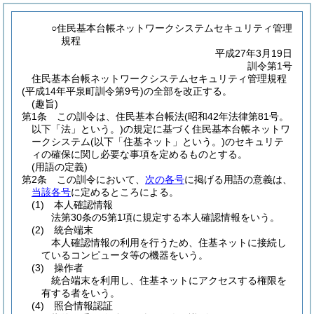
○住民基本台帳ネットワークシステムセキュリティ管理
規程
平成27年3月19日
訓令第1号
住民基本台帳ネットワークシステムセキュリティ管理規程
(平成14年平泉町訓令第9号)の全部を改正する。
(趣旨)
第1条
この訓令は、住民基本台帳法
(昭和42年法律第81号。
以下「法」という。)
の規定に基づく住民基本台帳ネットワ
ークシステム
(以下「住基ネット」という。)
のセキュリテ
ィの確保に関し必要な事項を定めるものとする。
(用語の定義)
第2条
この訓令において、
次の各号
に掲げる用語の意義は、
当該各号
に定めるところによる。
(1)
本人確認情報
法第30条の5第1項に規定する本人確認情報をいう。
(2)
統合端末
本人確認情報の利用を行うため、住基ネットに接続し
ているコンピュータ等の機器をいう。
(3)
操作者
統合端末を利用し、住基ネットにアクセスする権限を
有する者をいう。
(4)
照合情報認証