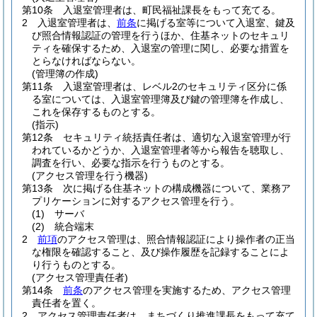
第10条
入退室管理者は、町民福祉課長をもって充てる。
2
入退室管理者は、
前条
に掲げる室等について入退室、鍵及
び照合情報認証の管理を行うほか、住基ネットのセキュリ
ティを確保するため、入退室の管理に関し、必要な措置を
とらなければならない。
(管理簿の作成)
第11条
入退室管理者は、レベル2のセキュリティ区分に係
る室については、入退室管理簿及び鍵の管理簿を作成し、
これを保存するものとする。
(指示)
第12条
セキュリティ統括責任者は、適切な入退室管理が行
われているかどうか、入退室管理者等から報告を聴取し、
調査を行い、必要な指示を行うものとする。
(アクセス管理を行う機器)
第13条
次に掲げる住基ネットの構成機器について、業務ア
プリケーションに対するアクセス管理を行う。
(1)
サーバ
(2)
統合端末
2
前項
のアクセス管理は、照合情報認証により操作者の正当
な権限を確認すること、及び操作履歴を記録することによ
り行うものとする。
(アクセス管理責任者)
第14条
前条
のアクセス管理を実施するため、アクセス管理
責任者を置く。
2
アクセス管理責任者は、まちづくり推進課長をもって充て