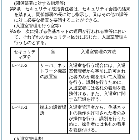
(関係部署に対する指示等)
第8条
セキュリティ統括責任者は、セキュリティ会議の結果
を踏まえ、関係部署の長に対し指示し、又はその他の課等
に対し必要な措置を要請することができる。
(入退室管理を行う室等)
第9条
次に掲げる住基ネットの運用が行われる室等におい
て、それぞれのセキュリティ区分に応じた、入退室管理を
行うものとする。
セキュリテ
室
入退室管理の方法
ィ区分
レベル2
サーバ、ネッ
入退室を行う場合には、入退
トワーク機器
室管理者から事前に許可され
の設置室
た者のみが鍵を用いて入退室
を行う。識別を行うために、
入退室者には名札の着用を義
務付ける。また、入退室に関
する記録を行う。
レベル1
端末の設置場
入退室管理者から、住基ネッ
所
トの操作を許可された者のみ
が操作を行う。識別を行うた
めに、操作者には名札の着用
を義務付ける。
(入退室管理者)