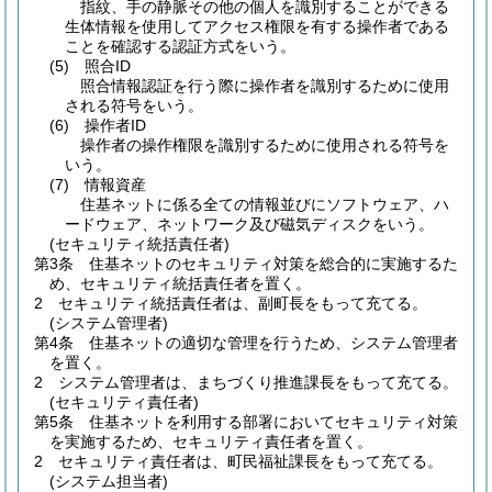
指紋、手の静脈その他の個人を識別することができる
生体情報を使用してアクセス権限を有する操作者である
ことを確認する認証方式をいう。
(5)
照合ID
照合情報認証を行う際に操作者を識別するために使用
される符号をいう。
(6)
操作者ID
操作者の操作権限を識別するために使用される符号を
いう。
(7)
情報資産
住基ネットに係る全ての情報並びにソフトウェア、ハ
ードウェア、ネットワーク及び磁気ディスクをいう。
(セキュリティ統括責任者)
第3条
住基ネットのセキュリティ対策を総合的に実施するた
め、セキュリティ統括責任者を置く。
2
セキュリティ統括責任者は、副町長をもって充てる。
(システム管理者)
第4条
住基ネットの適切な管理を行うため、システム管理者
を置く。
2
システム管理者は、まちづくり推進課長をもって充てる。
(セキュリティ責任者)
第5条
住基ネットを利用する部署においてセキュリティ対策
を実施するため、セキュリティ責任者を置く。
2
セキュリティ責任者は、町民福祉課長をもって充てる。
(システム担当者)