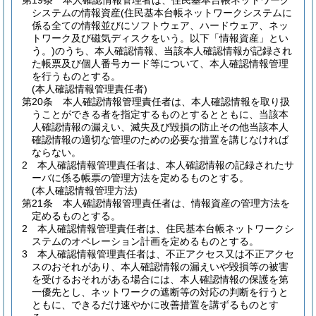
第19条
本人確認情報管理者は、住民基本台帳ネットワーク
システムの情報資産
(住民基本台帳ネットワークシステムに
係る全ての情報並びにソフトウェア、ハードウェア、ネッ
トワーク及び磁気ディスクをいう。以下「情報資産」とい
う。)
のうち、本人確認情報、当該本人確認情報が記録され
た帳票及び個人番号カード等について、本人確認情報管理
を行うものとする。
(本人確認情報管理責任者)
第20条
本人確認情報管理責任者は、本人確認情報を取り扱
うことができる者を指定するものとするとともに、当該本
人確認情報の漏えい、滅失及び毀損の防止その他当該本人
確認情報の適切な管理のための必要な措置を講じなければ
ならない。
2
本人確認情報管理責任者は、本人確認情報の記録されたサ
ーバに係る帳票の管理方法を定めるものとする。
(本人確認情報管理方法)
第21条
本人確認情報管理責任者は、情報資産の管理方法を
定めるものとする。
2
本人確認情報管理責任者は、住民基本台帳ネットワークシ
ステムのオペレーション計画を定めるものとする。
3
本人確認情報管理責任者は、不正アクセス又は不正アクセ
スのおそれがあり、本人確認情報の漏えいや毀損等の被害
を受けるおそれがある場合には、本人確認情報の保護を第
一優先とし、ネットワークの遮断等の対応の判断を行うと
ともに、できるだけ速やかに改善措置を講ずるものとす