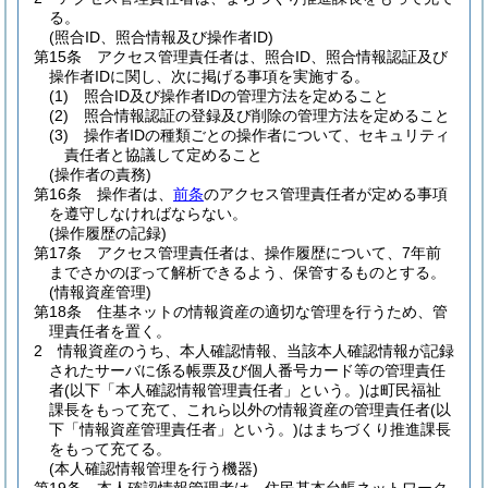
る。
(照合ID、照合情報及び操作者ID)
第15条
アクセス管理責任者は、照合ID、照合情報認証及び
操作者IDに関し、次に掲げる事項を実施する。
(1)
照合ID及び操作者IDの管理方法を定めること
(2)
照合情報認証の登録及び削除の管理方法を定めること
(3)
操作者IDの種類ごとの操作者について、セキュリティ
責任者と協議して定めること
(操作者の責務)
第16条
操作者は、
前条
のアクセス管理責任者が定める事項
を遵守しなければならない。
(操作履歴の記録)
第17条
アクセス管理責任者は、操作履歴について、7年前
までさかのぼって解析できるよう、保管するものとする。
(情報資産管理)
第18条
住基ネットの情報資産の適切な管理を行うため、管
理責任者を置く。
2
情報資産のうち、本人確認情報、当該本人確認情報が記録
されたサーバに係る帳票及び個人番号カード等の管理責任
者
(以下「本人確認情報管理責任者」という。)
は町民福祉
課長をもって充て、これら以外の情報資産の管理責任者
(以
下「情報資産管理責任者」という。)
はまちづくり推進課長
をもって充てる。
(本人確認情報管理を行う機器)