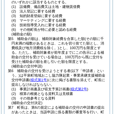
のいずれかに該当するものとする。
(1)
設備費、備品費又は土地・建物賃借費
(2)
法人登記に要する経費
(3)
知的財産登録に要する経費
(4)
マーケティングに要する経費
(5)
技術指導受入れに要する経費
(6)
その他町長が特に必要と認める経費
(補助金の額)
第5 補助金の額は、補助対象経費を合算した額
(その額に千
円未満の端数があるときは、これを切り捨てた額とし、消
費税及び地方消費税を除く。)
とし、100万円を限度とす
る。ただし、補助対象者が前年度までにこの告示による補
助金の交付を受けている場合は、100万円から既に交付を
受けた補助金の額を差し引いた額を限度とする。
(補助金の交付申請)
第6 補助金の交付を受けようとする者
(以下「申請者」とい
う。)
は平泉町地域おこし協力隊起業・事業承継支援補助金
交付申請書
(
様式第1号
)
に次に掲げる書類を添えて、町長に
提出しなければならない。
(1)
事業計画書及び収支予算計画書
(
様式第2号
)
(2)
積算の根拠となる資料又は見積書
(3)
その他参考となる資料
(補助金の交付決定)
第7 町長は、第6の規定による補助金の交付の申請書の提出
があったときは、当該申請に係る書類の審査等を行い、町