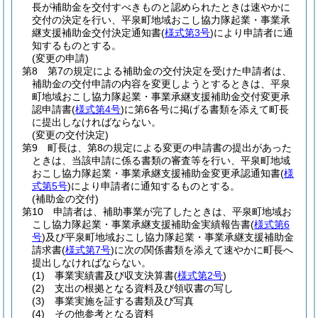
長が補助金を交付すべきものと認められたときは速やかに
交付の決定を行い、平泉町地域おこし協力隊起業・事業承
継支援補助金交付決定通知書
(
様式第3号
)
により申請者に通
知するものとする。
(変更の申請)
第8 第7の規定による補助金の交付決定を受けた申請者は、
補助金の交付申請の内容を変更しようとするときは、平泉
町地域おこし協力隊起業・事業承継支援補助金交付変更承
認申請書
(
様式第4号
)
に第6各号に掲げる書類を添えて町長
に提出しなければならない。
(変更の交付決定)
第9 町長は、第8の規定による変更の申請書の提出があった
ときは、当該申請に係る書類の審査等を行い、平泉町地域
おこし協力隊起業・事業承継支援補助金変更承認通知書
(
様
式第5号
)
により申請者に通知するものとする。
(補助金の交付)
第10 申請者は、補助事業が完了したときは、平泉町地域お
こし協力隊起業・事業承継支援補助金実績報告書
(
様式第6
号
)
及び平泉町地域おこし協力隊起業・事業承継支援補助金
請求書
(
様式第7号
)
に次の関係書類を添えて速やかに町長へ
提出しなければならない。
(1)
事業実績書及び収支決算書
(
様式第2号
)
(2)
支出の根拠となる資料及び領収書の写し
(3)
事業実施を証する書類及び写真
(4)
その他参考となる資料