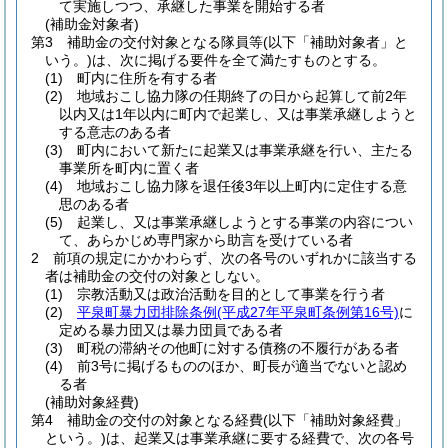
て実施しつつ、承継した事業を開始する者
(補助金対象者)
第3 補助金の交付対象となる隊員等
(以下「補助対象者」と
いう。)
は、次に掲げる要件を全て満たすものとする。
(1)
町内に住所を有する者
(2)
地域おこし協力隊の任期終了の日から起算して前2年
以内又は1年以内に町内で起業し、又は事業承継しようと
する意志のある者
(3)
町内において新たに起業又は事業承継を行い、主たる
事業所を町内に置く者
(4)
地域おこし協力隊を退任後3年以上町内に定住する意
思のある者
(5)
起業し、又は事業承継しようとする事業の内容につい
て、あらかじめ専門家から助言を受けている者
2 前項の規定にかかわらず、次の各号のいずれかに該当する
者は補助金の交付の対象としない。
(1)
宗教活動又は政治活動を目的として事業を行う者
(2)
平泉町暴力団排除条例
(平成27年平泉町条例第16号)
に
定める暴力団又は暴力団員である者
(3)
町税の滞納その他町に対する債務の不履行がある者
(4)
前3号に掲げるもののほか、町長が適当でないと認め
る者
(補助対象経費)
第4 補助金の交付の対象となる経費
(以下「補助対象経費」
という。)
は、起業又は事業承継に要する経費で、次の各号