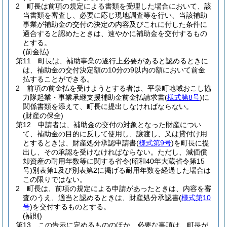
2 町長は前項の規定による書類を受理した場合において、該
当書類を審査し、必要に応じ現地調査等を行い、当該補助
事業が補助金の交付の決定の内容及びこれに付した条件に
適合すると認めたときは、速やかに補助金を交付するもの
とする。
(前金払)
第11 町長は、補助事業の遂行上必要があると認めるときに
は、補助金の交付決定額の10分の9以内の額において前金
払することができる。
2 前項の前金払を受けようとする者は、平泉町地域おこし協
力隊起業・事業承継支援補助金前金払請求書
(
様式第8号
)
に
関係書類を添えて、町長に提出しなければならない。
(財産の保全)
第12 申請者は、補助金の交付の対象となった財産につい
て、補助金の目的に反して使用し、譲渡し、又は貸付け用
とするときは、財産処分承認申請書
(
様式第9号
)
を町長に提
出し、その承認を受けなければならない。ただし、減価償
却資産の耐用年数等に関する省令
(昭和40年大蔵省令第15
号)
別表第1及び別表第2に掲げる耐用年数を経過した場合は
この限りではない。
2 町長は、前項の規定による申請があったときは、内容を審
査のうえ、適当と認めるときは、財産処分承認書
(
様式第10
号
)
を交付するものとする。
(補則)
第13 この告示に定めるもののほか、必要な事項は、町長が