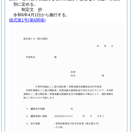
別に定める。
制定文
抄
令和6年4月1日から施行する。
様式第1号
(第6関係)