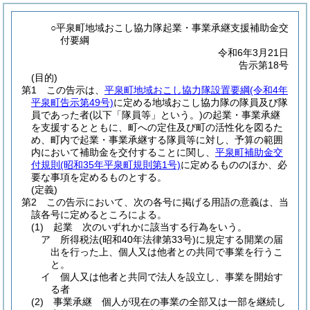
○平泉町地域おこし協力隊起業・事業承継支援補助金交
付要綱
令和6年3月21日
告示第18号
(目的)
第1 この告示は、
平泉町地域おこし協力隊設置要綱
(令和4年
平泉町告示第49号)
に定める地域おこし協力隊の隊員及び隊
員であった者
(以下「隊員等」という。)
の起業・事業承継
を支援するとともに、町への定住及び町の活性化を図るた
め、町内で起業・事業承継する隊員等に対し、予算の範囲
内において補助金を交付することに関し、
平泉町補助金交
付規則
(昭和35年平泉町規則第1号)
に定めるもののほか、必
要な事項を定めるものとする。
(定義)
第2 この告示において、次の各号に掲げる用語の意義は、当
該各号に定めるところによる。
(1)
起業 次のいずれかに該当する行為をいう。
ア 所得税法
(昭和40年法律第33号)
に規定する開業の届
出を行った上、個人又は他者との共同で事業を行うこ
と。
イ 個人又は他者と共同で法人を設立し、事業を開始す
る者
(2)
事業承継 個人が現在の事業の全部又は一部を継続し