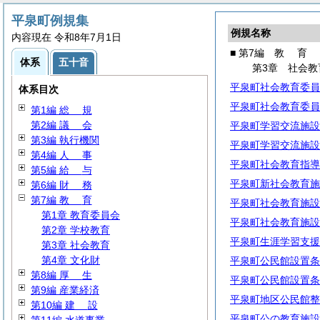
平泉町例規集
例規名称
内容現在 令和8年7月1日
■ 第7編
教
育
体系
五十音
第3章 社会教
平泉町社会教育委員
体系目次
平泉町社会教育委員
第1編
総
規
第2編
議
会
平泉町学習交流施設
第3編 執行機関
平泉町学習交流施設
第4編
人
事
平泉町社会教育指導
第5編
給
与
平泉町新社会教育施
第6編
財
務
第7編
教
育
平泉町社会教育施設
第1章 教育委員会
平泉町社会教育施設
第2章 学校教育
平泉町生涯学習支援
第3章 社会教育
第4章 文化財
平泉町公民館設置条
第8編
厚
生
平泉町公民館設置条
第9編 産業経済
平泉町地区公民館整
第10編
建
設
平泉町公の教育施設