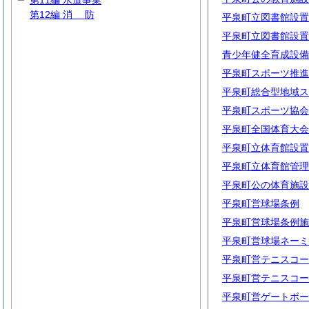
第11編 水道事業
第12編
消
防
平泉町立図書館設置
平泉町立図書館設置
青少年健全育成設備
平泉町スポーツ推進
平泉町総合型地域ス
平泉町スポーツ協会
平泉町全国体育大会
平泉町立体育館設置
平泉町立体育館管理
平泉町公の体育施設
平泉町営球場条例
平泉町営球場条例施
平泉町営球場ネーミ
平泉町営テニスコー
平泉町営テニスコー
平泉町営ゲートボー