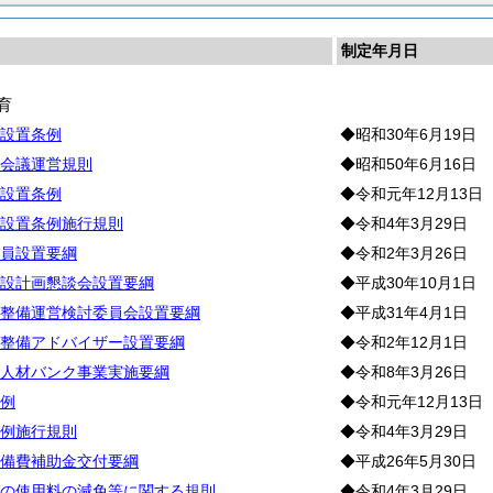
制定年月日
育
設置条例
◆昭和30年6月19日
会議運営規則
◆昭和50年6月16日
設置条例
◆令和元年12月13日
設置条例施行規則
◆令和4年3月29日
員設置要綱
◆令和2年3月26日
設計画懇談会設置要綱
◆平成30年10月1日
整備運営検討委員会設置要綱
◆平成31年4月1日
整備アドバイザー設置要綱
◆令和2年12月1日
人材バンク事業実施要綱
◆令和8年3月26日
例
◆令和元年12月13日
例施行規則
◆令和4年3月29日
備費補助金交付要綱
◆平成26年5月30日
の使用料の減免等に関する規則
◆令和4年3月29日