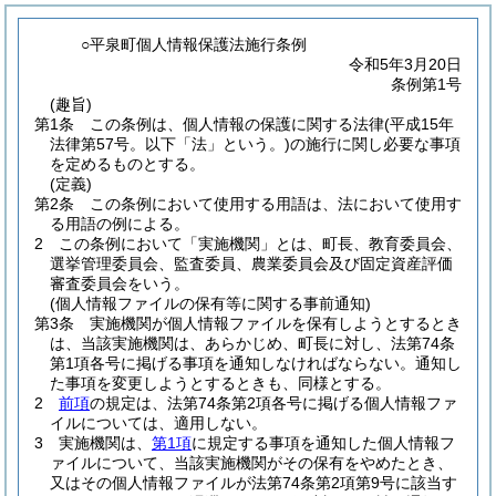
○平泉町個人情報保護法施行条例
令和5年3月20日
条例第1号
(趣旨)
第1条
この条例は、個人情報の保護に関する法律
(平成15年
法律第57号。以下「法」という。)
の施行に関し必要な事項
を定めるものとする。
(定義)
第2条
この条例において使用する用語は、法において使用す
る用語の例による。
2
この条例において「実施機関」とは、町長、教育委員会、
選挙管理委員会、監査委員、農業委員会及び固定資産評価
審査委員会をいう。
(個人情報ファイルの保有等に関する事前通知)
第3条
実施機関が個人情報ファイルを保有しようとするとき
は、当該実施機関は、あらかじめ、町長に対し、法第74条
第1項各号に掲げる事項を通知しなければならない。
通知し
た事項を変更しようとするときも、同様とする。
2
前項
の規定は、法第74条第2項各号に掲げる個人情報ファ
イルについては、適用しない。
3
実施機関は、
第1項
に規定する事項を通知した個人情報フ
ァイルについて、当該実施機関がその保有をやめたとき、
又はその個人情報ファイルが法第74条第2項第9号に該当す