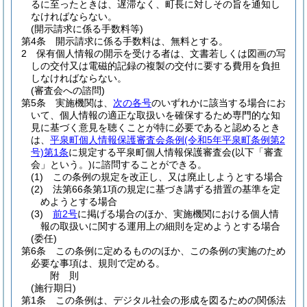
るに至ったときは、遅滞なく、町長に対しその旨を通知し
なければならない。
(開示請求に係る手数料等)
第4条
開示請求に係る手数料は、無料とする。
2
保有個人情報の開示を受ける者は、文書若しくは図画の写
しの交付又は電磁的記録の複製の交付に要する費用を負担
しなければならない。
(審査会への諮問)
第5条
実施機関は、
次の各号
のいずれかに該当する場合にお
いて、個人情報の適正な取扱いを確保するため専門的な知
見に基づく意見を聴くことが特に必要であると認めるとき
は、
平泉町個人情報保護審査会条例
(令和5年平泉町条例第2
号)
第1条
に規定する平泉町個人情報保護審査会
(以下「審査
会」という。)
に諮問することができる。
(1)
この条例の規定を改正し、又は廃止しようとする場合
(2)
法第66条第1項の規定に基づき講ずる措置の基準を定
めようとする場合
(3)
前2号
に掲げる場合のほか、実施機関における個人情
報の取扱いに関する運用上の細則を定めようとする場合
(委任)
第6条
この条例に定めるもののほか、この条例の実施のため
必要な事項は、規則で定める。
附
則
(施行期日)
第1条
この条例は、デジタル社会の形成を図るための関係法