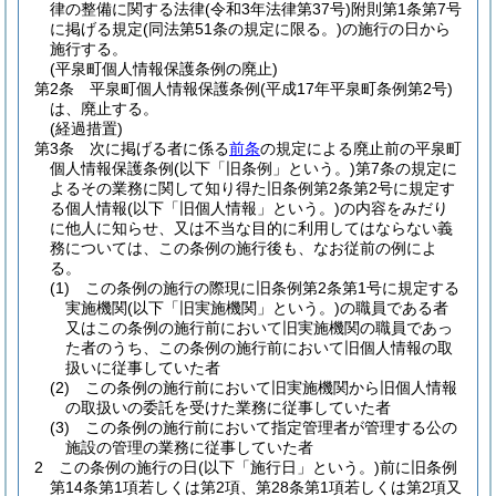
律の整備に関する法律
(令和3年法律第37号)
附則第1条第7号
に掲げる規定
(同法第51条の規定に限る。)
の施行の日から
施行する。
(平泉町個人情報保護条例の廃止)
第2条
平泉町個人情報保護条例
(平成17年平泉町条例第2号)
は、廃止する。
(経過措置)
第3条
次に掲げる者に係る
前条
の規定による廃止前の平泉町
個人情報保護条例
(以下「旧条例」という。)
第7条の規定に
よるその業務に関して知り得た旧条例第2条第2号に規定す
る個人情報
(以下「旧個人情報」という。)
の内容をみだり
に他人に知らせ、又は不当な目的に利用してはならない義
務については、この条例の施行後も、なお従前の例によ
る。
(1)
この条例の施行の際現に旧条例第2条第1号に規定する
実施機関
(以下「旧実施機関」という。)
の職員である者
又はこの条例の施行前において旧実施機関の職員であっ
た者のうち、この条例の施行前において旧個人情報の取
扱いに従事していた者
(2)
この条例の施行前において旧実施機関から旧個人情報
の取扱いの委託を受けた業務に従事していた者
(3)
この条例の施行前において指定管理者が管理する公の
施設の管理の業務に従事していた者
2
この条例の施行の日
(以下「施行日」という。)
前に旧条例
第14条第1項若しくは第2項、第28条第1項若しくは第2項又