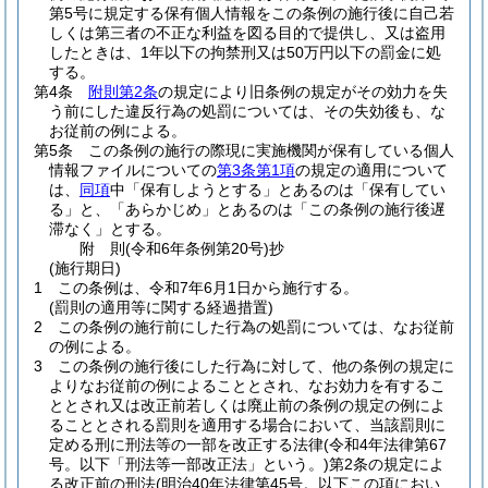
第5号に規定する保有個人情報をこの条例の施行後に自己若
しくは第三者の不正な利益を図る目的で提供し、又は盗用
したときは、1年以下の拘禁刑又は50万円以下の罰金に処
する。
第4条
附則第2条
の規定により旧条例の規定がその効力を失
う前にした違反行為の処罰については、その失効後も、な
お従前の例による。
第5条
この条例の施行の際現に実施機関が保有している個人
情報ファイルについての
第3条第1項
の規定の適用について
は、
同項
中「保有しようとする」とあるのは「保有してい
る」と、「あらかじめ」とあるのは「この条例の施行後遅
滞なく」とする。
附
則
(令和6年
条例第20号)
抄
(施行期日)
1
この条例は、令和7年6月1日から施行する。
(罰則の適用等に関する経過措置)
2
この条例の施行前にした行為の処罰については、なお従前
の例による。
3
この条例の施行後にした行為に対して、他の条例の規定に
よりなお従前の例によることとされ、なお効力を有するこ
ととされ又は改正前若しくは廃止前の条例の規定の例によ
ることとされる罰則を適用する場合において、当該罰則に
定める刑に刑法等の一部を改正する法律
(令和4年法律第67
号。以下「刑法等一部改正法」という。)
第2条の規定によ
る改正前の刑法
(明治40年法律第45号。以下この項におい