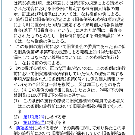
は第36条第1項、第2項若しくは第3項の規定による請求が
された場合における旧条例に規定する保有個人情報の開
示、訂正及び利用停止については、なお従前の例による。
3
施行日前に旧条例の規定により旧条例第45条第1項の規定
により町に置かれた同項に規定する平泉町個人情報保護審
査会
(以下「旧審査会」という。)
にされた諮問は、審査会
にされたものとみなし、旧条例に規定する調査審議につい
ては、なお従前の例による。
4
この条例の施行前において旧審査会の委員であった者に係
る旧条例第45条第5項の規定による職務上知り得た秘密を
漏らしてはならない義務については、この条例の施行後
も、なお従前の例による。
5
次に掲げる者が、正当な理由がないのに、この条例の施行
前において旧実施機関が保有していた個人の秘密に属する
事項が記録された旧条例第2条第6号イに係る個人情報ファ
イル
(その全部又は一部を複製し、又は加工したものを含
む。)
をこの条例の施行後に提供したときは、2年以下の拘
禁刑又は100万円以下の罰金に処する。
(1)
この条例の施行の際現に旧実施機関の職員である者又
はこの条例の施行前において旧実施機関の職員であった
者
(2)
第1項第2号
に掲げる者
(3)
第1項第3号
に掲げる者
6
前項各号
に掲げる者が、その業務に関して知り得たこの条
例の施行前において旧実施機関が保有していた旧条例第2条