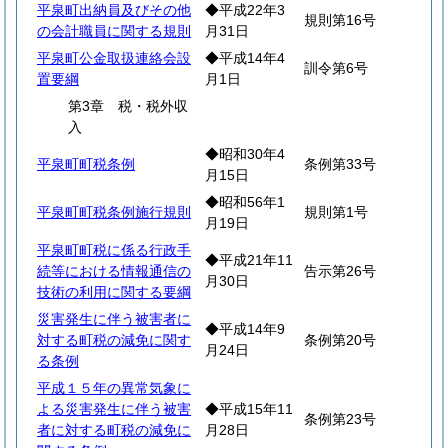
平泉町出納員及びその他
◆平成22年3
規則第16号
の会計職員に関する規則
月31日
平泉町公金取扱連絡会設
◆平成14年4
訓令第6号
置要綱
月1日
第3章 税・税外収
入
◆昭和30年4
平泉町町税条例
条例第33号
月15日
◆昭和56年1
平泉町町税条例施行規則
規則第1号
月19日
平泉町町税に係る行政手
◆平成21年11
続等における情報通信の
告示第26号
月30日
技術の利用に関する要綱
災害発生に伴う被害者に
◆平成14年9
対する町税の減免に関す
条例第20号
月24日
る条例
平成１５年の異常気象に
よる災害発生に伴う被害
◆平成15年11
条例第23号
者に対する町税の減免に
月28日