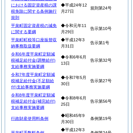
における固定資産税の課
◆平成24年12
規則第24号
税免除に関する条例施行
月27日
規則
平泉町固定資産税の減免
◆令和元年11
告示第10号
に関する要綱
月29日
平泉町町税等口座振替収
◆平成12年3
告示第1号
納事務取扱要綱
月31日
令和6年度平泉町定額減
◆令和6年6月
税補足給付金(調整給付)
告示第32号
13日
支給事務実施要綱
令和7年度平泉町定額減
◆令和7年5月
税補足給付金(不足額給
告示第27号
30日
付)支給事務実施要綱
令和8年度平泉町定額減
◆令和8年6月
税補足給付金(補完給付)
告示第56号
25日
支給事務実施要綱
◆昭和45年9
行政財産使用料条例
条例第19号
月30日
◆平成12年3
平泉町手数料条例
条例第24号