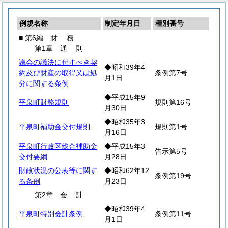
例規名称
制定年月日
種別番号
■ 第6編
財
務
第1章
通
則
議会の議決に付すべき契
◆昭和39年4
約及び財産の取得又は処
条例第7号
月1日
分に関する条例
◆平成15年9
平泉町財務規則
規則第16号
月30日
◆昭和35年3
平泉町補助金交付規則
規則第1号
月16日
平泉町行政区総合補助金
◆平成15年3
告示第5号
交付要綱
月28日
財政状況の公表等に関す
◆昭和62年12
条例第19号
る条例
月23日
第2章
会
計
◆昭和39年4
平泉町特別会計条例
条例第11号
月1日