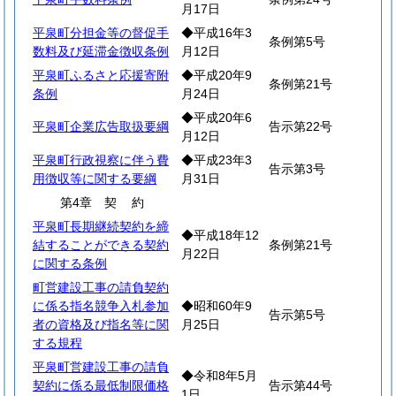
月17日
平泉町分担金等の督促手
◆平成16年3
条例第5号
数料及び延滞金徴収条例
月12日
平泉町ふるさと応援寄附
◆平成20年9
条例第21号
条例
月24日
◆平成20年6
平泉町企業広告取扱要綱
告示第22号
月12日
平泉町行政視察に伴う費
◆平成23年3
告示第3号
用徴収等に関する要綱
月31日
第4章
契
約
平泉町長期継続契約を締
◆平成18年12
結することができる契約
条例第21号
月22日
に関する条例
町営建設工事の請負契約
に係る指名競争入札参加
◆昭和60年9
告示第5号
者の資格及び指名等に関
月25日
する規程
平泉町営建設工事の請負
◆令和8年5月
契約に係る最低制限価格
告示第44号
1日