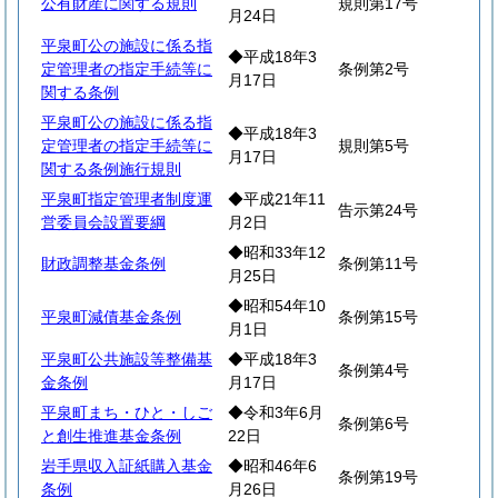
公有財産に関する規則
規則第17号
月24日
平泉町公の施設に係る指
◆平成18年3
定管理者の指定手続等に
条例第2号
月17日
関する条例
平泉町公の施設に係る指
◆平成18年3
定管理者の指定手続等に
規則第5号
月17日
関する条例施行規則
平泉町指定管理者制度運
◆平成21年11
告示第24号
営委員会設置要綱
月2日
◆昭和33年12
財政調整基金条例
条例第11号
月25日
◆昭和54年10
平泉町減債基金条例
条例第15号
月1日
平泉町公共施設等整備基
◆平成18年3
条例第4号
金条例
月17日
平泉町まち・ひと・しご
◆令和3年6月
条例第6号
と創生推進基金条例
22日
岩手県収入証紙購入基金
◆昭和46年6
条例第19号
条例
月26日