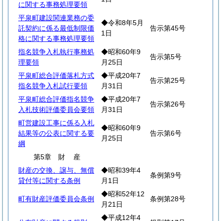
に関する事務処理要領
平泉町建設関連業務の委
◆令和8年5月
託契約に係る最低制限価
告示第45号
1日
格に関する事務処理要領
指名競争入札執行事務処
◆昭和60年9
告示第5号
理要領
月25日
平泉町総合評価落札方式
◆平成20年7
告示第25号
指名競争入札試行要領
月31日
平泉町総合評価指名競争
◆平成20年7
告示第26号
入札技術評価委員会要領
月31日
町営建設工事に係る入札
◆昭和60年9
結果等の公表に関する要
告示第6号
月25日
綱
第5章
財
産
財産の交換、譲与、無償
◆昭和39年4
条例第9号
貸付等に関する条例
月1日
◆昭和52年12
町有財産評価委員会条例
条例第28号
月21日
◆平成12年4