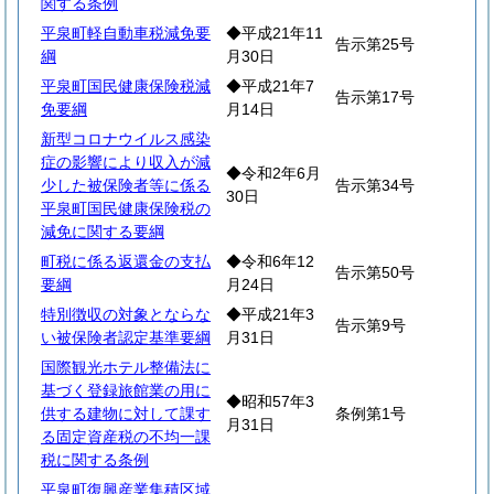
関する条例
平泉町軽自動車税減免要
◆平成21年11
告示第25号
綱
月30日
平泉町国民健康保険税減
◆平成21年7
告示第17号
免要綱
月14日
新型コロナウイルス感染
症の影響により収入が減
◆令和2年6月
少した被保険者等に係る
告示第34号
30日
平泉町国民健康保険税の
減免に関する要綱
町税に係る返還金の支払
◆令和6年12
告示第50号
要綱
月24日
特別徴収の対象とならな
◆平成21年3
告示第9号
い被保険者認定基準要綱
月31日
国際観光ホテル整備法に
基づく登録旅館業の用に
◆昭和57年3
供する建物に対して課す
条例第1号
月31日
る固定資産税の不均一課
税に関する条例
平泉町復興産業集積区域