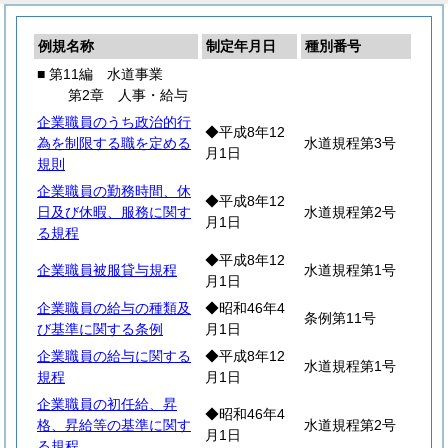
例規名称
制定年月日
種別番号
■ 第11編 水道事業
第2章 人事・給与
企業職員のうち政治的行
◆平成8年12
為を制限する職を定める
水道規程第3号
月1日
規則
企業職員の勤務時間、休
◆平成8年12
日及び休暇、服務に関す
水道規程第2号
月1日
る規程
◆平成8年12
企業職員被服貸与規程
水道規程第1号
月1日
企業職員の給与の種類及
◆昭和46年4
条例第11号
び基準に関する条例
月1日
企業職員の給与に関する
◆平成8年12
水道規程第1号
規程
月1日
企業職員の初任給、昇
◆昭和46年4
格、昇給等の基準に関す
水道規程第2号
月1日
る規程