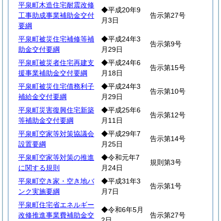
平泉町木造住宅耐震改修
◆平成20年9
工事助成事業補助金交付
告示第27号
月3日
要綱
平泉町被災住宅補修等補
◆平成24年3
告示第9号
助金交付要綱
月29日
平泉町被災者住宅再建支
◆平成24年6
告示第15号
援事業補助金交付要綱
月18日
平泉町被災住宅債務利子
◆平成24年3
告示第10号
補給金交付要綱
月29日
平泉町災害復興住宅新築
◆平成25年6
告示第12号
等補助金交付要綱
月11日
平泉町空家等対策協議会
◆平成29年7
告示第14号
設置要綱
月25日
平泉町空家等対策の推進
◆令和元年7
規則第3号
に関する規則
月24日
平泉町空き家・空き地バ
◆平成31年3
告示第1号
ンク実施要綱
月7日
平泉町住宅省エネルギー
◆令和6年5月
改修推進事業費補助金交
告示第27号
2日