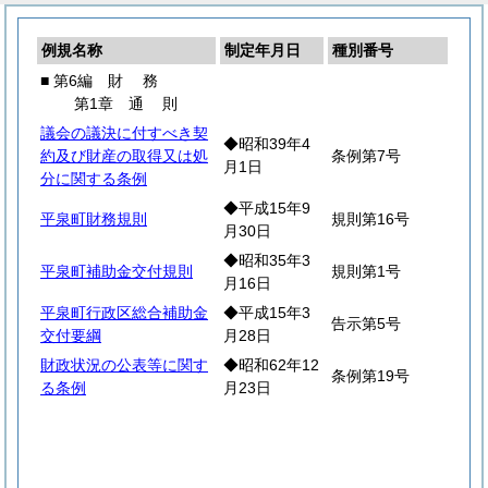
例規名称
制定年月日
種別番号
■ 第6編
財
務
第1章
通
則
議会の議決に付すべき契
◆昭和39年4
約及び財産の取得又は処
条例第7号
月1日
分に関する条例
◆平成15年9
平泉町財務規則
規則第16号
月30日
◆昭和35年3
平泉町補助金交付規則
規則第1号
月16日
平泉町行政区総合補助金
◆平成15年3
告示第5号
交付要綱
月28日
財政状況の公表等に関す
◆昭和62年12
条例第19号
る条例
月23日