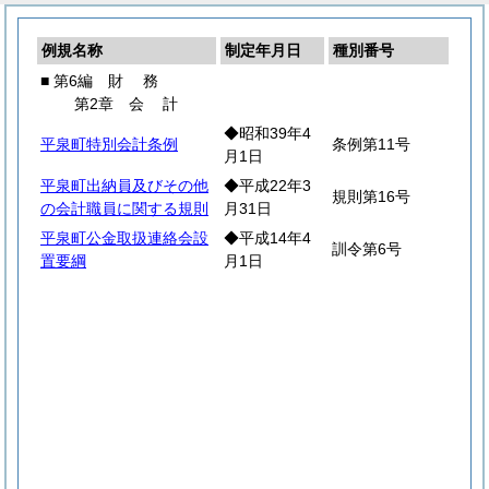
例規名称
制定年月日
種別番号
■ 第6編
財
務
第2章
会
計
◆昭和39年4
平泉町特別会計条例
条例第11号
月1日
平泉町出納員及びその他
◆平成22年3
規則第16号
の会計職員に関する規則
月31日
平泉町公金取扱連絡会設
◆平成14年4
訓令第6号
置要綱
月1日