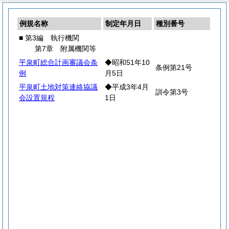
例規名称
制定年月日
種別番号
■ 第3編 執行機関
第7章 附属機関等
平泉町総合計画審議会条
◆昭和51年10
条例第21号
例
月5日
平泉町土地対策連絡協議
◆平成3年4月
訓令第3号
会設置規程
1日