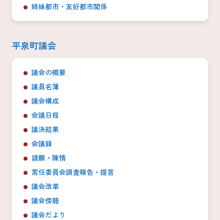
姉妹都市・友好都市関係
平泉町議会
議会の概要
議員名簿
議会構成
会議日程
議決結果
会議録
請願・陳情
常任委員会調査報告・提言
議会改革
議会傍聴
議会だより