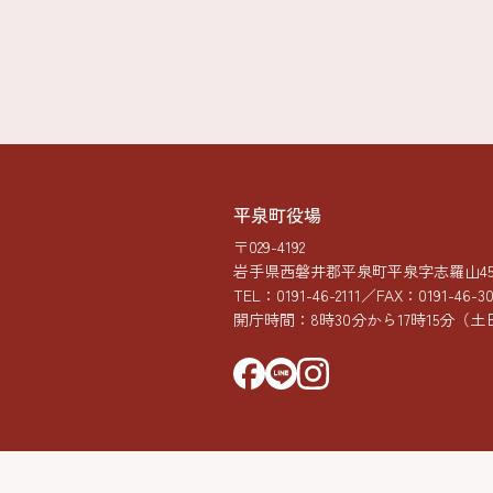
平泉町役場
〒029-4192
岩手県西磐井郡平泉町平泉字志羅山45-
TEL：
0191-46-2111
／FAX：0191-46-3
開庁時間：8時30分から17時15分
（土