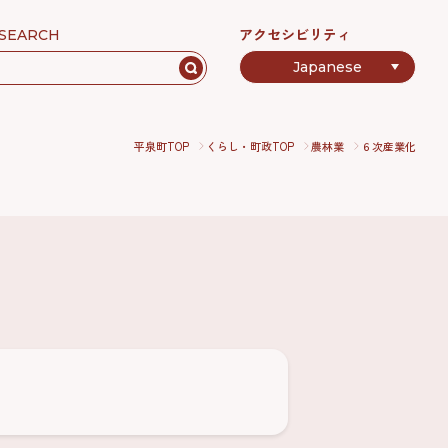
アクセシビリティ
SEARCH
平泉町TOP
くらし・町政TOP
農林業
６次産業化