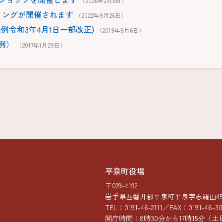
（2026年2月6日）
ィングが開催されます
（2022年9月26日）
例令和3年4月1日一部改正)
（2019年8月6日）
例）
（2017年1月29日）
平泉町役場
〒029-4192
岩手県西磐井郡平泉町平泉字志羅山45-
TEL：
0191-46-2111
／FAX：0191-46-3
開庁時間：8時30分から17時15分
（土