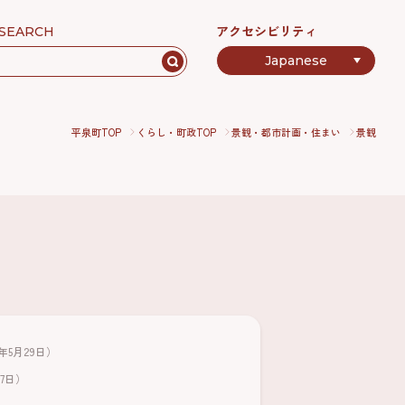
アクセシビリティ
SEARCH
平泉町TOP
くらし・町政TOP
景観・都市計画・住まい
景観
6年5月29日）
17日）