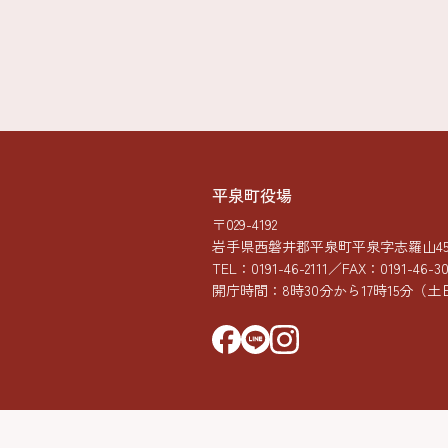
平泉町役場
〒029-4192
岩手県西磐井郡平泉町平泉字志羅山45-
TEL：
0191-46-2111
／FAX：0191-46-3
開庁時間：8時30分から17時15分
（土