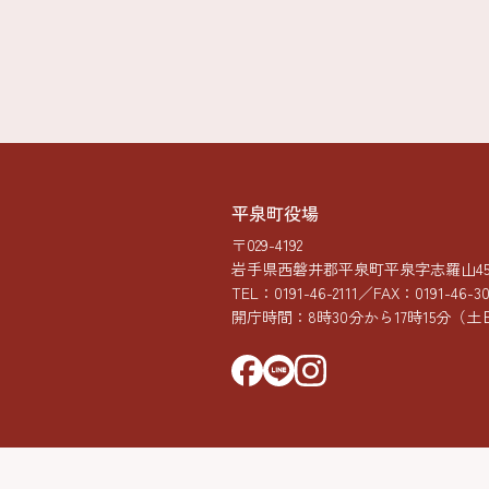
平泉町役場
〒029-4192
岩手県西磐井郡平泉町平泉字志羅山45-
TEL：
0191-46-2111
／FAX：0191-46-3
開庁時間：8時30分から17時15分
（土