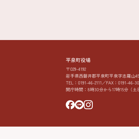
平泉町役場
〒029-4192
岩手県西磐井郡平泉町平泉字志羅山45-
TEL：
0191-46-2111
／FAX：0191-46-3
開庁時間：8時30分から17時15分
（土