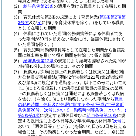
職員と同様である者を除く。)
として在職した期間
(2)
給与条例第23条
の適用を受ける職員として在職した期
間
(3)
育児休業法第2条の規定により育児休業
(
第6条第2項第
3号ア
及び
イ
に掲げる育児休業を除く。)
をしている職員
として在職した期間
(4)
休職にされていた期間
(公務傷病等による休職者であ
った期間が30日を超えない場合には、当該休職にされて
いた期間を除く。)
(5)
育児短時間勤務職員等として在職した期間から当該期
間に算出率を乗じて得た期間を控除して得た期間
(6)
給与条例第12条
の規定により給与を減額された期間が
7時間45分以上の場合には、その全期間
(7)
負傷又は疾病
(公務上の負傷若しくは疾病又は通勤
(地
方公務員災害補償法
(昭和42年法律第121号)
第2条第2項
及び第3項に規定する通勤をいう。以下この号において同
じ。)
による負傷若しくは疾病
(派遣職員の派遣先の業務
上の負傷若しくは疾病又は通勤による負傷若しくは疾病
を含む。)
を除く。)
により勤務しなかった期間から
職員
の勤務時間、休日及び休暇に関する条例
(平成7年平泉町
条例第20号。次号において「勤務時間等条例」という。)
第3条第1項
に規定する週休日並びに
給与条例第16条
に規
定する祝日法による休日等及び年末年始の休日等
(
次号
に
おいて「週休日等」という。)
を除いた日が30日を超える
場合には、その勤務しなかった全期間。
ただし、別に定