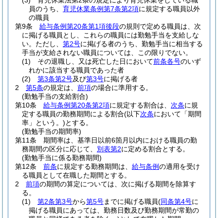
(3)
育児休業法第2条の規定により育児休業をしている職
員のうち、
育児休業条例第7条第2項
に規定する職員以外
の職員
第9条
給与条例第20条第1項後段
の規則で定める職員は、次
に掲げる職員とし、これらの職員には勤勉手当を支給しな
い。
ただし、
第2号
に掲げる者のうち、勤勉手当に相当する
手当が支給されない職員については、この限りでない。
(1)
その退職し、又は死亡した日において
前条各号
のいず
れかに該当する職員であった者
(2)
第3条第2号
及び
第3号
に掲げる者
2
第5条
の規定は、
前項
の場合に準用する。
(勤勉手当の支給割合)
第10条
給与条例第20条第2項
に規定する割合は、
次条
に規
定する職員の勤務期間による割合
(以下
次条
において「期間
率」という。)
とする。
(勤勉手当の期間率)
第11条
期間率は、基準日以前6箇月以内における職員の勤
務期間の区分に応じて、
別表第2
に定める割合とする。
(勤勉手当に係る勤務期間)
第12条
前条
に規定する勤務期間は、
給与条例
の適用を受け
る職員として在職した期間とする。
2
前項
の期間の算定については、次に掲げる期間を除算す
る。
(1)
第2条第3号
から
第5号
までに掲げる職員
(
同条第4号
に
掲げる職員にあっては、勤務日数及び勤務期間が常勤の