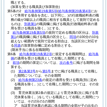
職とする。
(加算を受ける職員及び加算割合)
第5条の2
給与条例第19条第5項
(
給与条例第20条第4項
にお
いて準用する場合を含む。以下同じ。)
の行政職給料表の職
務の級が3級以上の職員に相当する職員として規則で定める
ものは、
別表第1
の職員欄に掲げる職員
(行政職給料表の適
用を受ける職員を除く。)
とする。
2
給与条例第19条第5項
の規則で定める職員の区分は、
別表
第1
の職員欄に掲げる職員の区分とし、
同項
の100分の10を
超えない範囲内で規則で定める割合は、当該区分に対応す
る
同表
の加算割合欄に定める割合とする。
(期末手当に係る在職期間)
第6条
給与条例第19条第2項
に規定する在職期間は、
給与条
例
の適用を受ける職員として在職した期間とする。
2
前項
の期間の算定については、
次の各号
に掲げる期間を除
算する。
(1)
第2条第3号
から
第5号
までに掲げる職員として在職し
た期間については、その全期間
(2)
給与条例第23条
の規定の適用を受ける職員
(別に定め
る職員を除く。)
として在職した期間については、その全
期間
(3)
育児休業法第2条の規定により育児休業
(次に掲げる育
児休業を除く。)
をしている職員として在職した期間につ
いては、その2分の1の期間
ア
当該育児休業の承認に係る期間の全部が子の出生の