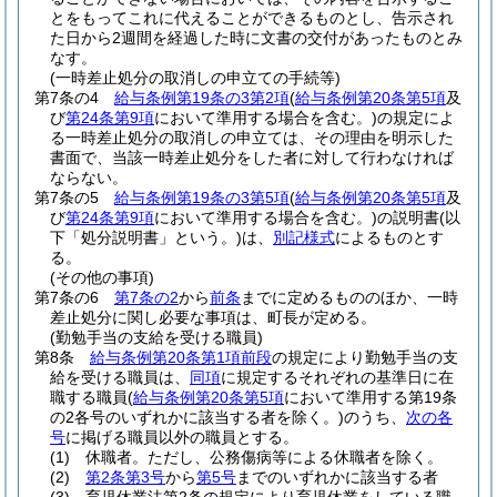
とをもってこれに代えることができるものとし、告示され
た日から2週間を経過した時に文書の交付があったものとみ
なす。
(一時差止処分の取消しの申立ての手続等)
第7条の4
給与条例第19条の3第2項
(
給与条例第20条第5項
及
び
第24条第9項
において準用する場合を含む。)
の規定によ
る一時差止処分の取消しの申立ては、その理由を明示した
書面で、当該一時差止処分をした者に対して行わなければ
ならない。
第7条の5
給与条例第19条の3第5項
(
給与条例第20条第5項
及
び
第24条第9項
において準用する場合を含む。)
の説明書
(以
下「処分説明書」という。)
は、
別記様式
によるものとす
る。
(その他の事項)
第7条の6
第7条の2
から
前条
までに定めるもののほか、一時
差止処分に関し必要な事項は、町長が定める。
(勤勉手当の支給を受ける職員)
第8条
給与条例第20条第1項前段
の規定により勤勉手当の支
給を受ける職員は、
同項
に規定するそれぞれの基準日に在
職する職員
(
給与条例第20条第5項
において準用する第19条
の2各号のいずれかに該当する者を除く。)
のうち、
次の各
号
に掲げる職員以外の職員とする。
(1)
休職者。
ただし、公務傷病等による休職者を除く。
(2)
第2条第3号
から
第5号
までのいずれかに該当する者