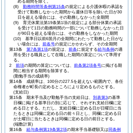
める期間を除く。
(8)
勤務時間等条例第15条
の規定による介護休暇の承認を
受けて勤務しなかった期間から週休日等を除いた日が30
日を超える場合には、その勤務しなかった全期間
(9)
育児休業法第19条第1項の規定による部分休業の承認
を受けて1日の勤務時間の一部について勤務しなかった日
が90日を超える場合には、その勤務をしなかった期間
(10)
基準日以前6箇月の全期間にわたって勤務した日がな
い場合には、
前各号
の規定にかかわらず、その全期間
第13条
第7条第1項
の規定は、
前条
に規定する
給与条例
の適
用を受ける職員として在職した期間の算定について準用す
る。
2
前項
の期間の算定については、
前条第2項各号
に掲げる期
間に相当する期間を除算する。
(勤勉手当の成績率)
第14条
成績率は、100分の227.5を超えない範囲内で、各任
命権者が町長の定めるところにより定めるものとする。
(支給日)
第15条
期末手当及び勤勉手当の支給日は、
別表第3
の基準
日欄に掲げる基準日の別に応じて、それぞれ支給日欄に定
める日とする。
ただし、支給日欄に定める日が日曜日に当
たるときは同欄に定める日の前々日とし、同欄に定める日
が土曜日に当たるときは同欄に定める日の前日とする。
(端数計算)
第16条
給与条例第19条第2項
の期末手当基礎額又は
同条例