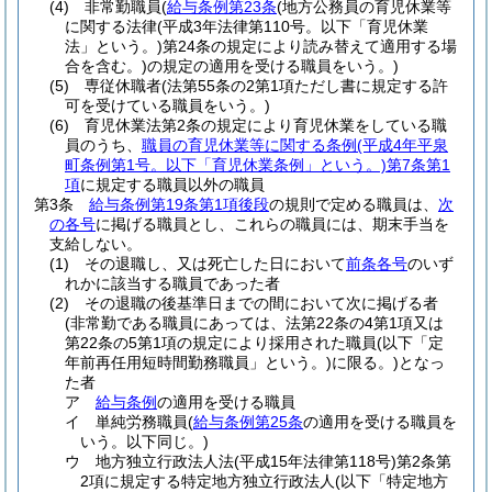
(4)
非常勤職員
(
給与条例第23条
(地方公務員の育児休業等
に関する法律
(平成3年法律第110号。以下「育児休業
法」という。)
第24条の規定により読み替えて適用する場
合を含む。)
の規定の適用を受ける職員をいう。)
(5)
専従休職者
(法第55条の2第1項ただし書に規定する許
可を受けている職員をいう。)
(6)
育児休業法第2条の規定により育児休業をしている職
員のうち、
職員の育児休業等に関する条例
(平成4年平泉
町条例第1号。以下「育児休業条例」という。)
第7条第1
項
に規定する職員以外の職員
第3条
給与条例第19条第1項後段
の規則で定める職員は、
次
の各号
に掲げる職員とし、これらの職員には、期末手当を
支給しない。
(1)
その退職し、又は死亡した日において
前条各号
のいず
れかに該当する職員であった者
(2)
その退職の後基準日までの間において次に掲げる者
(非常勤である職員にあっては、法第22条の4第1項又は
第22条の5第1項の規定により採用された職員
(以下「定
年前再任用短時間勤務職員」という。)
に限る。)
となっ
た者
ア
給与条例
の適用を受ける職員
イ
単純労務職員
(
給与条例第25条
の適用を受ける職員を
いう。以下同じ。)
ウ
地方独立行政法人法
(平成15年法律第118号)
第2条第
2項に規定する特定地方独立行政法人
(以下「特定地方