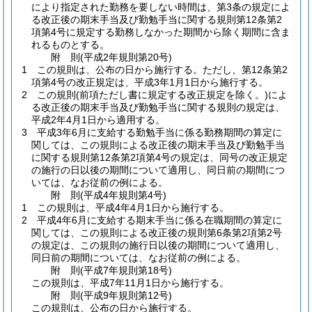
により指定された勤務を要しない時間は、第3条の規定によ
る改正後の期末手当及び勤勉手当に関する規則第12条第2
項第4号に規定する勤務しなかった期間から除く期間に含ま
れるものとする。
附
則
(平成2年
規則第20号)
1
この規則は、公布の日から施行する。
ただし、第12条第2
項第4号の改正規定は、平成3年1月1日から施行する。
2
この規則
(前項ただし書に規定する改正規定を除く。)
によ
る改正後の期末手当及び勤勉手当に関する規則の規定は、
平成2年4月1日から適用する。
3
平成3年6月に支給する勤勉手当に係る勤務期間の算定に
関しては、この規則による改正後の期末手当及び勤勉手当
に関する規則第12条第2項第4号の規定は、同号の改正規定
の施行の日以後の期間について適用し、同日前の期間につ
いては、なお従前の例による。
附
則
(平成4年
規則第4号)
1
この規則は、平成4年4月1日から施行する。
2
平成4年6月に支給する期末手当に係る在職期間の算定に
関しては、この規則による改正後の規則第6条第2項第2号
の規定は、この規則の施行日以後の期間について適用し、
同日前の期間については、なお従前の例による。
附
則
(平成7年
規則第18号)
この規則は、平成7年11月1日から施行する。
附
則
(平成9年
規則第12号)
この規則は、公布の日から施行する。