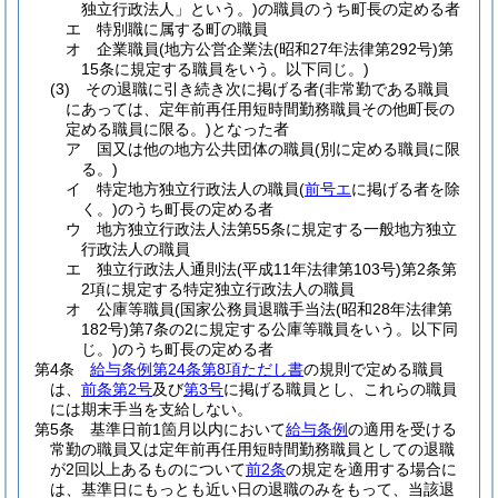
独立行政法人」という。)
の職員のうち町長の定める者
エ
特別職に属する町の職員
オ
企業職員
(地方公営企業法
(昭和27年法律第292号)
第
15条に規定する職員をいう。以下同じ。)
(3)
その退職に引き続き次に掲げる者
(非常勤である職員
にあっては、定年前再任用短時間勤務職員その他町長の
定める職員に限る。)
となった者
ア
国又は他の地方公共団体の職員
(別に定める職員に限
る。)
イ
特定地方独立行政法人の職員
(
前号エ
に掲げる者を除
く。)
のうち町長の定める者
ウ
地方独立行政法人法第55条に規定する一般地方独立
行政法人の職員
エ
独立行政法人通則法
(平成11年法律第103号)
第2条第
2項に規定する特定独立行政法人の職員
オ
公庫等職員
(国家公務員退職手当法
(昭和28年法律第
182号)
第7条の2に規定する公庫等職員をいう。以下同
じ。)
のうち町長の定める者
第4条
給与条例第24条第8項ただし書
の規則で定める職員
は、
前条第2号
及び
第3号
に掲げる職員とし、これらの職員
には期末手当を支給しない。
第5条
基準日前1箇月以内において
給与条例
の適用を受ける
常勤の職員又は定年前再任用短時間勤務職員としての退職
が2回以上あるものについて
前2条
の規定を適用する場合に
は、基準日にもっとも近い日の退職のみをもって、当該退