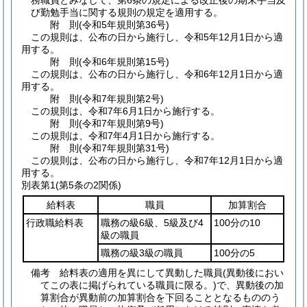
務職員とみなして、第6条の規定による改正後の期末手当及
び勤勉手当に関する規則の規定を適用する。
附
則
(令和5年
規則第36号)
この規則は、公布の日から施行し、令和5年12月1日から適
用する。
附
則
(令和6年
規則第15号)
この規則は、公布の日から施行し、令和6年12月1日から適
用する。
附
則
(令和7年
規則第2号)
この規則は、令和7年6月1日から施行する。
附
則
(令和7年
規則第9号)
この規則は、令和7年4月1日から施行する。
附
則
(令和7年
規則第31号)
この規則は、公布の日から施行し、令和7年12月1日から適
用する。
別表第1
(第5条の2関係)
給料表
職員
加算割合
行政職給料表
職務の級6級、5級及び4
100分の10
級の職員
職務の級3級の職員
100分の5
備考 給料表の適用を異にして異動した職員(異動後におい
てこの表に掲げられている職員に限る。)で、異動後の加
算割合が異動前の加算割合を下回ることとなるもののう