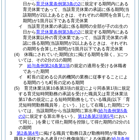
日から
育児休業条例第3条の2
に規定する期間内にある
育児休業であって、当該育児休業の承認に係る期間
(当
該期間が2以上あるときは、それぞれの期間を合算した
期間)
が1箇月以下である育児休業
イ
当該育児休業の承認に係る期間の全部が子の出生の
日から
育児休業条例第3条の2
に規定する期間内にある
育児休業以外の育児休業であって、当該育児休業の承
認に係る期間
(当該期間が2以上あるときは、それぞれ
の期間を合算した期間)
が1箇月以下である育児休業
(4)
休職にされていた期間
(次に掲げる期間を除く。)
につ
いては、その2分の1の期間
ア
給与条例第24条第1項
の規定の適用を受ける休職者
であった期間
イ
町長の定める公共的機関の業務に従事することによ
る期間のうち町長の定める期間
(5)
育児休業法第10条第3項の規定により同条第1項に規定
する育児短時間勤務の承認を受けた職員又は育児休業法
第17条の規定による短時間勤務をしている職員
(以下「育
児短時間勤務職員等」という。)
として在職した期間につ
いては、当該期間から当該期間に算出率
(
給与条例第5条
の2
に規定する算出率をいう。
第12条第2項第5号
におい
て同じ。)
を乗じて得た期間を控除して得た期間の2分の1
の期間
3
第2条第4号
に掲げる職員で勤務日及び勤務時間が常勤の
職員と同様である者及び公務傷病等による休職者
(
給与条例