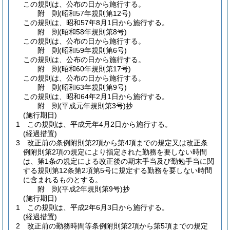
この規則は、公布の日から施行する。
附
則
(昭和57年
規則第12号)
この規則は、昭和57年8月1日から施行する。
附
則
(昭和58年
規則第8号)
この規則は、公布の日から施行する。
附
則
(昭和59年
規則第6号)
この規則は、公布の日から施行する。
附
則
(昭和60年
規則第17号)
この規則は、公布の日から施行する。
附
則
(昭和63年
規則第9号)
この規則は、昭和64年2月1日から施行する。
附
則
(平成元年
規則第3号)
抄
(施行期日)
1
この規則は、平成元年4月2日から施行する。
(経過措置)
3
改正前の条例附則第2項から第4項までの規定又は改正条
例附則第2項の規定により指定された勤務を要しない時間
は、第1条の規定による改正後の期末手当及び勤勉手当に関
する規則第12条第2項第5号に規定する勤務を要しない時間
に含まれるものとする。
附
則
(平成2年
規則第9号)
抄
(施行期日)
1
この規則は、平成2年6月3日から施行する。
(経過措置)
2
改正前の勤務時間等条例附則第2項から第5項までの規定