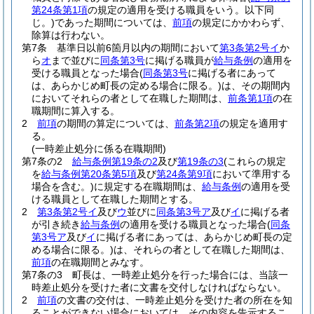
第24条第1項
の規定の適用を受ける職員をいう。以下同
じ。)
であった期間については、
前項
の規定にかかわらず、
除算は行わない。
第7条
基準日以前6箇月以内の期間において
第3条第2号イ
か
ら
オ
まで並びに
同条第3号
に掲げる職員が
給与条例
の適用を
受ける職員となった場合
(
同条第3号
に掲げる者にあって
は、あらかじめ町長の定める場合に限る。)
は、その期間内
においてそれらの者として在職した期間は、
前条第1項
の在
職期間に算入する。
2
前項
の期間の算定については、
前条第2項
の規定を適用す
る。
(一時差止処分に係る在職期間)
第7条の2
給与条例第19条の2
及び
第19条の3
(これらの規定
を
給与条例第20条第5項
及び
第24条第9項
において準用する
場合を含む。)
に規定する在職期間は、
給与条例
の適用を受
ける職員として在職した期間とする。
2
第3条第2号イ
及び
ウ
並びに
同条第3号ア
及び
イ
に掲げる者
が引き続き
給与条例
の適用を受ける職員となった場合
(
同条
第3号ア
及び
イ
に掲げる者にあっては、あらかじめ町長の定
める場合に限る。)
は、それらの者として在職した期間は、
前項
の在職期間とみなす。
第7条の3
町長は、一時差止処分を行った場合には、当該一
時差止処分を受けた者に文書を交付しなければならない。
2
前項
の文書の交付は、一時差止処分を受けた者の所在を知
ることができない場合においては、その内容を告示するこ