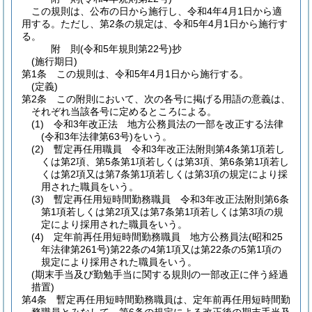
この規則は、公布の日から施行し、令和4年4月1日から適
用する。
ただし、第2条の規定は、令和5年4月1日から施行す
る。
附
則
(令和5年
規則第22号)
抄
(施行期日)
第1条
この規則は、令和5年4月1日から施行する。
(定義)
第2条
この附則において、次の各号に掲げる用語の意義は、
それぞれ当該各号に定めるところによる。
(1)
令和3年改正法 地方公務員法の一部を改正する法律
(令和3年法律第63号)
をいう。
(2)
暫定再任用職員 令和3年改正法附則第4条第1項若し
くは第2項、第5条第1項若しくは第3項、第6条第1項若し
くは第2項又は第7条第1項若しくは第3項の規定により採
用された職員をいう。
(3)
暫定再任用短時間勤務職員 令和3年改正法附則第6条
第1項若しくは第2項又は第7条第1項若しくは第3項の規
定により採用された職員をいう。
(4)
定年前再任用短時間勤務職員 地方公務員法
(昭和25
年法律第261号)
第22条の4第1項又は第22条の5第1項の
規定により採用された職員をいう。
(期末手当及び勤勉手当に関する規則の一部改正に伴う経過
措置)
第4条
暫定再任用短時間勤務職員は、定年前再任用短時間勤