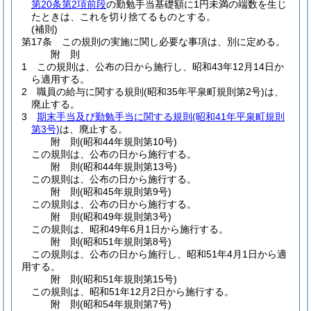
第20条第2項前段
の勤勉手当基礎額に1円未満の端数を生じ
たときは、これを切り捨てるものとする。
(補則)
第17条
この規則の実施に関し必要な事項は、別に定める。
附
則
1
この規則は、公布の日から施行し、昭和43年12月14日か
ら適用する。
2
職員の給与に関する規則
(昭和35年平泉町規則第2号)
は、
廃止する。
3
期末手当及び勤勉手当に関する規則
(昭和41年平泉町規則
第3号)
は、廃止する。
附
則
(昭和44年
規則第10号)
この規則は、公布の日から施行する。
附
則
(昭和44年
規則第13号)
この規則は、公布の日から施行する。
附
則
(昭和45年
規則第9号)
この規則は、公布の日から施行する。
附
則
(昭和49年
規則第3号)
この規則は、昭和49年6月1日から施行する。
附
則
(昭和51年
規則第8号)
この規則は、公布の日から施行し、昭和51年4月1日から適
用する。
附
則
(昭和51年
規則第15号)
この規則は、昭和51年12月2日から施行する。
附
則
(昭和54年
規則第7号)