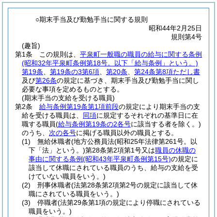
○期末手当及び勤勉手当に関する規則
昭和44年2月25日
規則第4号
(趣旨)
第1条
この規則は、
平泉町一般職の職員の給与に関する条例
(昭和32年平泉町条例第18号。以下「給与条例」という。)
第19条
、
第19条の3第6項
、
第20条
、
第24条第8項ただし書
及び
第26条
の規定に基づき、期末手当及び勤勉手当に関し
必要な事項を定めるものとする。
(期末手当の支給を受ける職員)
第2条
給与条例第19条第1項前段
の規定により期末手当の支
給を受ける職員は、
同項
に規定するそれぞれの基準日に在
職する職員
(
給与条例第19条の2各号
に該当する者を除く。)
のうち、
次の各号
に掲げる職員以外の職員とする。
(1)
無給休職者
(地方公務員法
(昭和25年法律第261号。以
下「法」という。)
第28条第2項第1号又は
職員の休職の
事由に関する条例
(昭和43年平泉町条例第15号)
の規定に
該当して休職にされている職員のうち、給与の支給を受
けていない職員をいう。)
(2)
刑事休職者
(法第28条第2項第2号の規定に該当して休
職にされている職員をいう。)
(3)
停職者
(法第29条第1項の規定により停職にされている
職員をいう。)