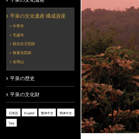
平泉の文化遺産 構成資産
中尊寺
毛越寺
観自在王院跡
無量光院跡
金鶏山
平泉の歴史
平泉の文化財
日本語
English
繁体中文
簡体中文
ไทย