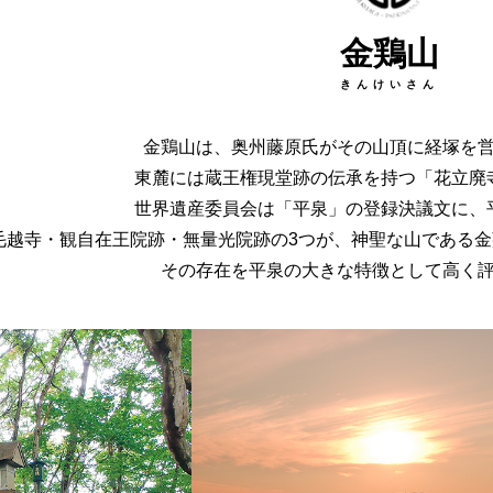
金鶏山
きんけいさん
金鶏山は、奥州藤原氏がその山頂に経塚を営
東麓には蔵王権現堂跡の伝承を持つ「花立廃
世界遺産委員会は「平泉」の登録決議文に、
毛越寺・観自在王院跡・無量光院跡の3つが、神聖な山である
その存在を平泉の大きな特徴として高く