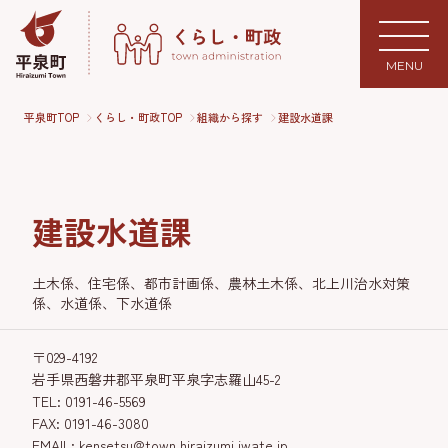
MENU
平泉町TOP
くらし・町政TOP
組織から探す
建設水道課
建設水道課
土木係、住宅係、都市計画係、農林土木係、北上川治水対策
係、水道係、下水道係
〒029-4192
岩手県西磐井郡平泉町平泉字志羅山45-2
TEL: 0191-46-5569
FAX: 0191-46-3080
EMAIL: kensetsu@town.hiraizumi.iwate.jp