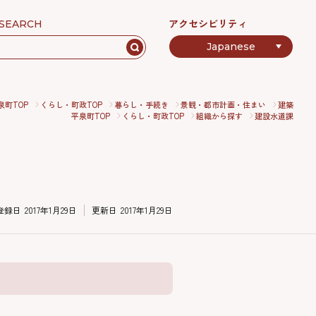
アクセシビリティ
SEARCH
泉町TOP
くらし・町政TOP
暮らし・手続き
景観・都市計画・住まい
建築
平泉町TOP
くらし・町政TOP
組織から探す
建設水道課
登録日
2017年1月29日
更新日
2017年1月29日