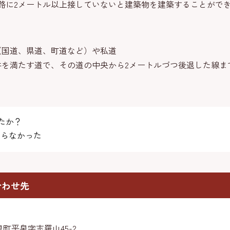
に2メートル以上接していないと建築物を建築することがで
（国道、県道、町道など）や私道
件を満たす道で、その道の中央から2メートルづつ後退した線ま
たか？
らなかった
合わせ先
町平泉字志羅山45-2