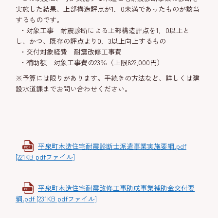
実施した結果、上部構造評点が1．0未満であったものが該当
するものです。
・対象工事 耐震診断による上部構造評点を1．0以上と
し、かつ、既存の評点より0．3以上向上するもの
・交付対象経費 耐震改修工事費
・補助額 対象工事費の23％（上限822,000円）
※予算には限りがあります。手続きの方法など、詳しくは建
設水道課までお問い合わせください。
平泉町木造住宅耐震診断士派遣事業実施要綱.pdf
[221KB pdfファイル]
平泉町木造住宅耐震改修工事助成事業補助金交付要
綱.pdf [231KB pdfファイル]