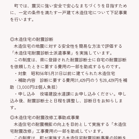
町では、震災に強い安全で安心なまちづくりを目指すため
に、一定の条件を満たす一戸建て木造住宅について下記事業
を
行います。
◎木造住宅の耐震診断
木造住宅の地震に対する安全性を簡易な方法で評価する
「木造住宅耐震診断士派遣事業」を実施しています。
この制度は、県に登録された耐震診断士に自宅の耐震診断
を依頼したときに要する費用の一部を助成するものです。
・対象 昭和56年5月31日以前に建てられた木造住宅
・補助内容 診断に要する費用31,429円のうち28,429円を補
助（3,000円は個人負担）
・申し込み 役場建設水道課にお申し込みください。申し
込み後、耐震診断士と日程を調整し、診断日をお知らしま
す。
◎木造住宅の耐震改修工事助成事業
木造住宅の耐震機能の向上を目的として実施する「木造住
宅耐震改修」工事費用の一部を助成しています。
この制度は、町が実施する木造住宅耐震診断事業の診断を