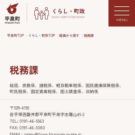
MENU
平泉町TOP
くらし・町政TOP
組織から探す
税務課
税務課
総括、庶務係、諸税係、軽自動車税係、国民健康保険税係、
町民税係、固定資産税係、国土調査係、収納係
〒029-4192
岩手県西磐井郡平泉町平泉字志羅山45-2
TEL: 0191-46-5563
FAX: 0191-46-3080
EMAIL: zeimu@town.hiraizumi.iwate.jp