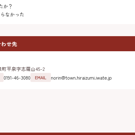
たか？
らなかった
合わせ先
町平泉字志羅山45-2
0191-46-3080
norin@town.hiraizumi.iwate.jp
EMAIL