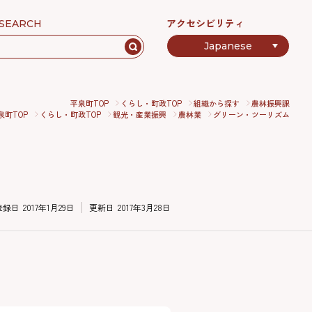
アクセシビリティ
SEARCH
平泉町TOP
くらし・町政TOP
組織から探す
農林振興課
泉町TOP
くらし・町政TOP
観光・産業振興
農林業
グリーン・ツーリズム
登録日
2017年1月29日
更新日
2017年3月28日