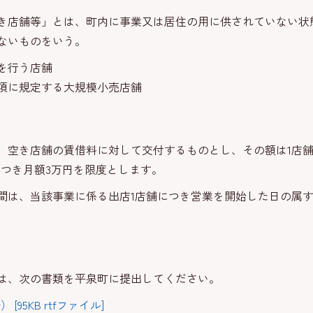
き店舗等」とは、町内に事業又は居住の用に供されていない状
ないものをいう。
を行う店舗
2項に規定する大規模小売店舗
、空き店舗の賃借料に対して交付するものとし、その額は1店舗
につき月額3万円を限度とします。
間は、当該事業に係る出店1店舗につき営業を開始した日の属す
は、次の書類を平泉町に提出してください。
 [95KB rtfファイル]