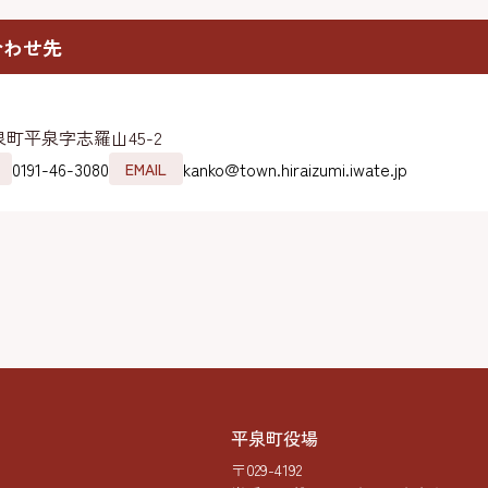
合わせ先
町平泉字志羅山45-2
0191-46-3080
kanko@town.hiraizumi.iwate.jp
EMAIL
平泉町役場
〒029-4192