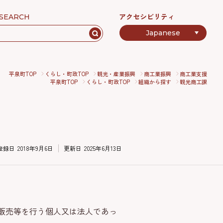
アクセシビリティ
SEARCH
平泉町TOP
くらし・町政TOP
観光・産業振興
商工業振興
商工業支援
平泉町TOP
くらし・町政TOP
組織から探す
観光商工課
登録日
2018年9月6日
更新日
2025年6月13日
販売等を行う個人又は法人であっ