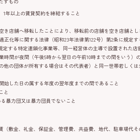
たすもの
し、1年以上の賃貸契約を締結すること
から空き店舗へ移転したことにより、移転前の店舗を空き店舗とし
の適正化等に関する法律（昭和23年法律第122号）第2条に規定
条に規定する特定連鎖化事業等、同一経営体の主導で設置された
営業時間が夜間（午後5時から翌日の午前10時までの間をいう）
人その他の団体が所有する場合はその代表者）と同一世帯若しくは
を開始した日の属する年度の翌年度までの間であること
こと
定める暴力団又は暴力団員でないこと
賃（敷金、礼金、保証金、管理費、共益費、地代、駐車場代そ