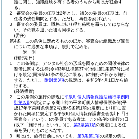
護に関し、知識経験を有する者のうちから町長が任命す
る。
2
審査会の委員の任期は2年とし、補欠の委員の任期は、前
任者の残任期間とする。
ただし、再任を妨げない。
3
審査会の委員は、職務上知り得た秘密を漏らしてはならな
い。
その職を退いた後も同様とする。
(委任)
第4条
この条例に定めるもののほか、審査会の組織及び運営
について必要な事項は、規則で定める。
附
則
(施行期日)
1
この条例は、デジタル社会の形成を図るための関係法律の
整備に関する法律
(令和3年法律第37号)
附則第1条第7号に掲
げる規定
(同法第51条の規定に限る。)
の施行の日から施行
する。
ただし、
附則第3項
の規定は、令和5年4月1日から施
行する。
(経過措置)
2
この条例の施行の際現に
平泉町個人情報保護法施行条例附
則第2項
の規定による廃止前の平泉町個人情報保護条例
(平
成17年平泉町条例第2号)
第45条第1項の規定により町に置
かれた同項に規定する平泉町個人情報保護審査会
(以下「旧
審査会」という。)
の委員である者は、この条例の施行の日
(以下「施行日」という。)
に、
第3条第1項
の規定による任
命を受けたものとみなす。
3
町長は、施行日前においても、
第3条第1項
の規定の例に