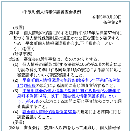
○平泉町個人情報保護審査会条例
令和5年3月20日
条例第2号
(設置)
第1条
個人情報の保護に関する法律
(平成15年法律第57号)
に
基づく個人情報保護制度の適正かつ公正な運営を確保する
ため、平泉町個人情報保護審査会
(以下「審査会」とい
う。)
を置く。
(所掌事務)
第2条
審査会の所掌事務は、次のとおりとする。
(1)
個人情報の保護に関する法律第105条第3項の規定によ
り読み替えて準用する同条第1項の規定による諮問に応じ
審査請求について調査審議すること。
(2)
平泉町個人情報保護法施行条例
(令和5年平泉町条例第
1号)
第5条
の規定による諮問に応じ調査審議すること。
(3)
平泉町議会の個人情報の保護に関する条例
(令和5年平
泉町条例第14号。以下「議会個人情報保護条例」とい
う。)
第45条
の規定による諮問に応じ審査請求について調
査審議すること。
(4)
議会個人情報保護条例第50条
の規定による諮問に応じ
調査審議すること。
(委員)
第3条
審査会は、委員5人以内をもって組織し、個人情報保