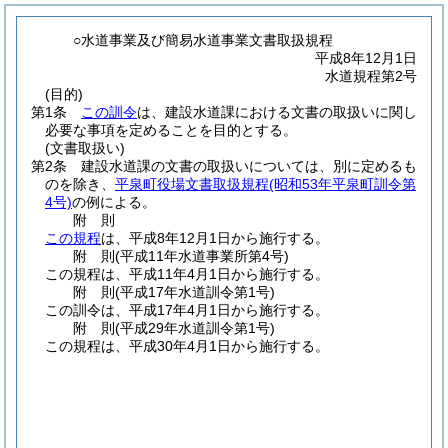
○水道事業及び簡易水道事業文書取扱規程
平成8年12月1日
水道規程第2号
(目的)
第1条
この訓令
は、建設水道課における文書の取扱いに関し
必要な事項を定めることを目的とする。
(文書取扱い)
第2条
建設水道課の文書の取扱いについては、別に定めるも
のを除き、
平泉町役場文書取扱規程
(昭和53年平泉町訓令第
4号)
の例による。
附
則
この規程
は、平成8年12月1日から施行する。
附
則
(平成11年
水道事業所第4号)
この規程は、平成11年4月1日から施行する。
附
則
(平成17年
水道訓令第1号)
この訓令は、平成17年4月1日から施行する。
附
則
(平成29年
水道訓令第1号)
この規程は、平成30年4月1日から施行する。