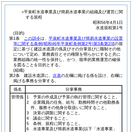
○平泉町水道事業及び簡易水道事業の組織及び運営に関
する規程
昭和56年4月1日
水道規程第1号
(目的)
第1条
この訓令
は、
平泉町水道事業及び簡易水道事業の設置
等に関する条例
(昭和46年平泉町条例第2号)
第3条第2項
の規
定に基づく建設水道課の係及びその分掌並びに職制その他
について定め、業務責任とその権限を明らかにすると共に
業務組織の統一性を保持し、かつ、能率的業務運営の確保
を図ることを目的とする。
(組織)
第2条
建設水道課に、
次表
の左欄に掲げる係を設け、右欄に
掲げる事務を分掌する。
係名
分掌事務
管理係
1 予算の作成及び予算の執行管理に関すること。
2 企業職員の任免、給与、勤務時間その他勤務条
件、服務その他身分取扱いに関すること。
3 決算の調製に関すること。
4 議会に関すること。
5 条例、規程に関すること。
6 水道事業及び簡易水道事業
(以下「水道事業」