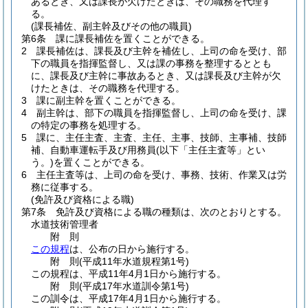
あるとき、又は課長が欠けたときは、その職務を代理す
る。
(課長補佐、副主幹及びその他の職員)
第6条
課に課長補佐を置くことができる。
2
課長補佐は、課長及び主幹を補佐し、上司の命を受け、部
下の職員を指揮監督し、又は課の事務を整理するととも
に、課長及び主幹に事故あるとき、又は課長及び主幹が欠
けたときは、その職務を代理する。
3
課に副主幹を置くことができる。
4
副主幹は、部下の職員を指揮監督し、上司の命を受け、課
の特定の事務を処理する。
5
課に、主任主査、主査、主任、主事、技師、主事補、技師
補、自動車運転手及び用務員
(以下「主任主査等」とい
う。)
を置くことができる。
6
主任主査等は、上司の命を受け、事務、技術、作業又は労
務に従事する。
(免許及び資格による職)
第7条
免許及び資格による職の種類は、次のとおりとする。
水道技術管理者
附
則
この規程
は、公布の日から施行する。
附
則
(平成11年
水道規程第1号)
この規程は、平成11年4月1日から施行する。
附
則
(平成17年
水道訓令第1号)
この訓令は、平成17年4月1日から施行する。