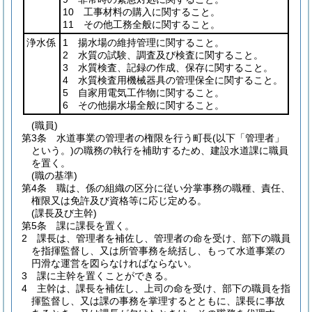
10 工事材料の購入に関すること。
11 その他工務全般に関すること。
浄水係
1 揚水場の維持管理に関すること。
2 水質の試験、調査及び検査に関すること。
3 水質検査、記録の作成、保存に関すること。
4 水質検査用機械器具の管理保全に関すること。
5 自家用電気工作物に関すること。
6 その他揚水場全般に関すること。
(職員)
第3条
水道事業の管理者の権限を行う町長
(以下「管理者」
という。)
の職務の執行を補助するため、建設水道課に職員
を置く。
(職の基準)
第4条
職は、係の組織の区分に従い分掌事務の職種、責任、
権限又は免許及び資格等に応じ定める。
(課長及び主幹)
第5条
課に課長を置く。
2
課長は、管理者を補佐し、管理者の命を受け、部下の職員
を指揮監督し、又は所管事務を統括し、もって水道事業の
円滑な運営を図らなければならない。
3
課に主幹を置くことができる。
4
主幹は、課長を補佐し、上司の命を受け、部下の職員を指
揮監督し、又は課の事務を掌理するとともに、課長に事故