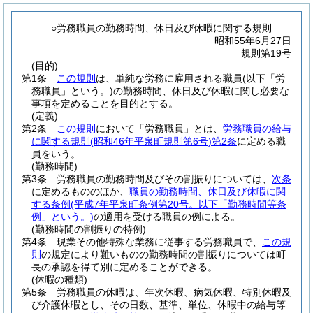
○労務職員の勤務時間、休日及び休暇に関する規則
昭和55年6月27日
規則第19号
(目的)
第1条
この規則
は、単純な労務に雇用される職員
(以下「労
務職員」という。)
の勤務時間、休日及び休暇に関し必要な
事項を定めることを目的とする。
(定義)
第2条
この規則
において「労務職員」とは、
労務職員の給与
に関する規則
(昭和46年平泉町規則第6号)
第2条
に定める職
員をいう。
(勤務時間)
第3条
労務職員の勤務時間及びその割振りについては、
次条
に定めるもののほか、
職員の勤務時間、休日及び休暇に関
する条例
(平成7年平泉町条例第20号。以下「勤務時間等条
例」という。)
の適用を受ける職員の例による。
(勤務時間の割振りの特例)
第4条
現業その他特殊な業務に従事する労務職員で、
この規
則
の規定により難いものの勤務時間の割振りについては町
長の承認を得て別に定めることができる。
(休暇の種類)
第5条
労務職員の休暇は、年次休暇、病気休暇、特別休暇及
び介護休暇とし、その日数、基準、単位、休暇中の給与等