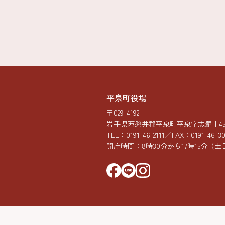
平泉町役場
〒029-4192
岩手県西磐井郡平泉町平泉字志羅山45-
TEL：
0191-46-2111
／FAX：0191-46-3
開庁時間：8時30分から17時15分
（土