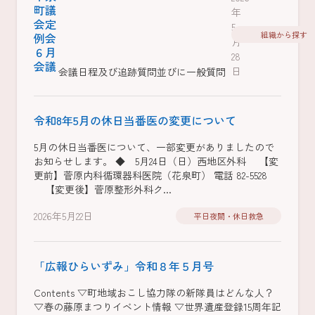
町議
年
会定
5
組織から探す
例会
月
６月
28
会議
日
会議日程及び追跡質問並びに一般質問
令和8年5月の休日当番医の変更について
5月の休日当番医について、一部変更がありましたので
お知らせします。 ◆ 5月24日（日）西地区外科 【変
更前】菅原内科循環器科医院（花泉町） 電話 82-5528
【変更後】菅原整形外科ク...
2026年5月22日
平日夜間・休日救急
「広報ひらいずみ」令和８年５月号
Contents ▽町地域おこし協力隊の新隊員はどんな人？
▽春の藤原まつりイベント情報 ▽世界遺産登録15周年記