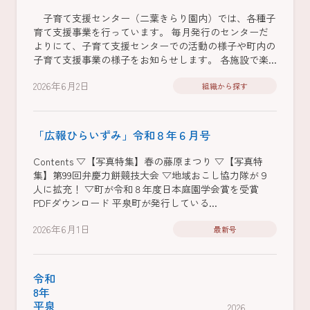
子育て支援センター（二葉きらり園内）では、各種子
育て支援事業を行っています。 毎月発行のセンターだ
よりにて、子育て支援センターでの活動の様子や町内の
子育て支援事業の様子をお知らせします。 各施設で楽...
2026年6月2日
組織から探す
「広報ひらいずみ」令和８年６月号
Contents ▽【写真特集】春の藤原まつり ▽【写真特
集】第99回弁慶力餅競技大会 ▽地域おこし協力隊が９
人に拡充！ ▽町が令和８年度日本庭園学会賞を受賞
PDFダウンロード 平泉町が発行している...
2026年6月1日
最新号
令和
8年
平泉
2026