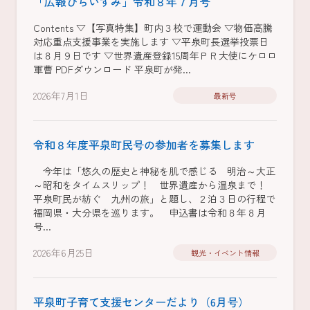
「広報ひらいずみ」令和８年７月号
Contents ▽【写真特集】町内３校で運動会 ▽物価高騰
対応重点支援事業を実施します ▽平泉町長選挙投票日
は８月９日です ▽世界遺産登録15周年ＰＲ大使にケロロ
軍曹 PDFダウンロード 平泉町が発...
2026年7月1日
最新号
令和８年度平泉町民号の参加者を募集します
今年は「悠久の歴史と神秘を肌で感じる 明治～大正
～昭和をタイムスリップ！ 世界遺産から温泉まで！
平泉町民が紡ぐ 九州の旅」と題し、２泊３日の行程で
福岡県・大分県を巡ります。 申込書は令和８年８月
号...
2026年6月25日
観光・イベント情報
平泉町子育て支援センターだより（6月号）