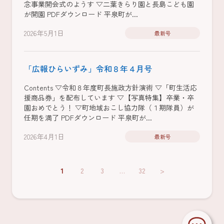
念事業開会式のようす ▽二葉きらり園と長島こども園
が開園 PDFダウンロード 平泉町が...
2026年5月1日
最新号
「広報ひらいずみ」令和８年４月号
Contents ▽令和８年度町長施政方針演術 ▽「町生活応
援商品券」を配布しています ▽【写真特集】卒業・卒
園おめでとう！ ▽町地域おこし協力隊（１期隊員）が
任期を満了 PDFダウンロード 平泉町が...
2026年4月1日
最新号
1
2
3
…
32
>