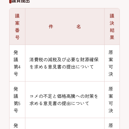
議員提出
議
議
案
決
件 名
番
結
号
果
発
原
議
消費税の減税及び必要な財源確保
案
第4
を求める意見書の提出について
可
号
決
発
原
議
コメの不足と価格高騰への対策を
案
第5
求める意見書の提出について
可
号
決
発
原