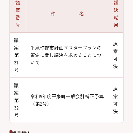
議
議
案
決
件 名
番
結
号
果
議
原
案
平泉町都市計画マスタープランの
案
第
策定に関し議決を求めることにつ
可
31
いて
決
号
議
原
案
令和6年度平泉町一般会計補正予算
案
第
（第2号）
可
32
決
号