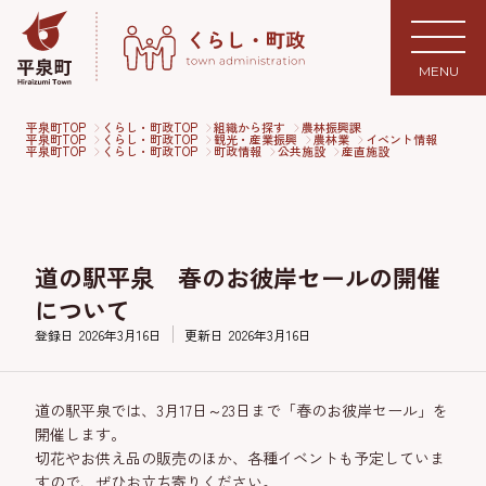
MENU
平泉町TOP
くらし・町政TOP
組織から探す
農林振興課
平泉町TOP
くらし・町政TOP
観光・産業振興
農林業
イベント情報
平泉町TOP
くらし・町政TOP
町政情報
公共施設
産直施設
道の駅平泉 春のお彼岸セールの開催
について
登録日
2026年3月16日
更新日
2026年3月16日
道の駅平泉
では、3月17日～23日まで「春のお彼岸セール」を
開催します。
切花やお供え品の販売のほか、各種イベントも予定していま
すので、ぜひお立ち寄りください。