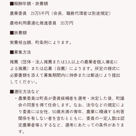
■報酬年額・旅費額
農業委員 23万5千円（会長、職務代理者は別途規定）
農地利用最適化推進委員 20万円
■旅費額
実費相当額、町条例によります。
■募集方法
推薦（団体・法人推薦または3人以上の農業者個人連名に
よる推薦）または応募（自薦）によります。所定の様式に
必要書類を添えて募集期間内に持参または郵送により提出
してください。
■選任方法など
農業委員は町長が委員候補者を選考・決定した後、町議
会の同意を得て任命します。なお、法令などの規定によ
り委員には女性、50歳未満の青年、農業に精通する利害
関係を有しない者を含むとともに、委員の一定人数は認
定農業者等とするなど、選考にあたっての条件がありま
す。