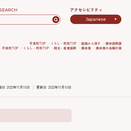
アクセシビリティ
SEARCH
平泉町TOP
くらし・町政TOP
組織から探す
農林振興課
平泉町TOP
くらし・町政TOP
観光・産業振興
農林業
農林業の各種計画
録日
2022年11月10日
更新日
2022年11月10日