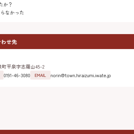
たか？
らなかった
合わせ先
町平泉字志羅山45-2
0191-46-3080
norin@town.hiraizumi.iwate.jp
EMAIL