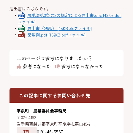
届出書はこちらです。
農地法第3条の3の規定による届出書.doc [43KB doc
ファイル]
届出書（別紙） [18KB xlsファイル]
記載例.pdf [162KB pdfファイル]
このページは参考になりましたか？
参考になった
参考にならなかった
この記事に関するお問い合わせ先
平泉町 農業委員会事務局
〒029-4192
岩手県西磐井郡平泉町平泉字志羅山45-2
0191-46-5567
TEL