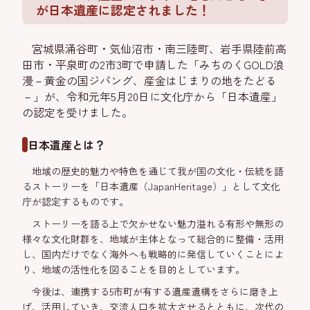
が日本遺産に認定されました！
宮城県涌谷町・気仙沼市・南三陸町、岩手県陸前高
田市・平泉町の2市3町で申請した
「みちのくGOLD浪
漫－黄金の国ジパング、産金はじまりの地をたどる
－」が、令和元年5月20日に文化庁から「日本遺産」
の認定を受けました。
日本遺産とは？
地域の歴史的魅力や特色を通じて我が国の文化・伝統を語
るストーリーを「日本遺産（JapanHeritage）」として文化
庁が認定するものです。
ストーリーを語る上で欠かせない魅力溢れる有形や無形の
様々な文化財群を、地域が主体となって総合的に整備・活用
し、国内だけでなく海外へも戦略的に発信していくことによ
り、地域の活性化を図ることを目的としています。
今後は、連携する5市町が有する遺産遺構をさらに磨き上
げ、活用していき、交流人口を拡大させるとともに、次代の