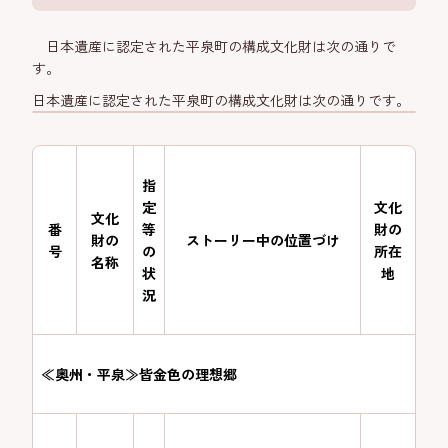
日本遺産に認定された平泉町の構成文化財は次の通りで
す。
日本遺産に認定された平泉町の構成文化財は次の通りです。
指
定
文化
文化
番
等
財の
財の
ストーリー中の位置づけ
号
の
所在
名称
状
地
況
≪奥州・平泉≫皆金色の理想郷