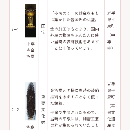
「みちのく」の砂金をもと
岩手
に築かれた皆金色の仏堂。
県平
国
泉町
金の加工はもとより、国内
2−1
宝
外産の物産をふんだんに使
（中
い当時の装飾技術をあます
尊
中尊
ことなく使っています。
寺）
寺金
色堂
岩手
金色堂と同様に当時の装飾
県平
重
技術をあますことなく使っ
泉町
要
た鏡箱。
（平
2−2
文
平泉で生産されたもので、
泉文
化
当時の平泉には、細密工芸
化遺
財
の粋が集められていたこと
産セ
金銀