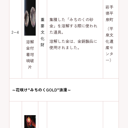
岩手
県平
重
集積した「みちのくの砂
泉町
要
金」を溶解する際に使われ
（平
2−4
文
た道具。
泉文
化
溶解した金は、金銅製品に
化遺
溶解
財
使用されました。
産セ
金付
ンタ
着坩
ー）
堝破
片
～花咲け“みちのくGOLD”浪漫～