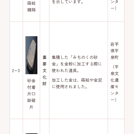
を示しています。
ンタ
蒔絵
ー）
鏡箱
岩手
県平
重
集積した「みちのくの砂
泉町
要
金」を金粉に加工する際に
（平
2−3
文
使われた道具。
泉文
化
加工した金は、蒔絵や金泥
化遺
砂金
財
に使用されました。
産セ
付着
ンタ
片口
ー）
鉢破
片