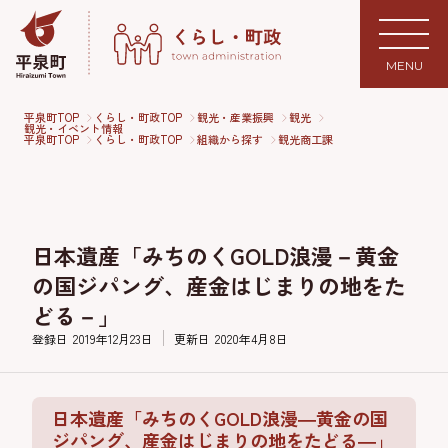
MENU
平泉町TOP
くらし・町政TOP
観光・産業振興
観光
観光・イベント情報
平泉町TOP
くらし・町政TOP
組織から探す
観光商工課
日本遺産「みちのくGOLD浪漫－黄金
の国ジパング、産金はじまりの地をた
どる－」
登録日
2019年12月23日
更新日
2020年4月8日
日本遺産「みちのくGOLD浪漫―黄金の国
ジパング、産金はじまりの地をたどる―」