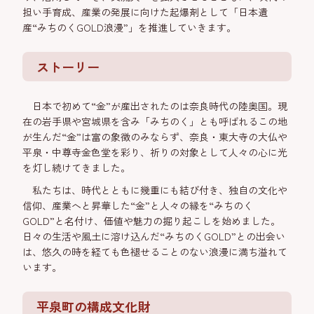
担い手育成、産業の発展に向けた起爆剤として「日本遺
産“みちのくGOLD浪漫”」を推進していきます。
ストーリー
日本で初めて“金”が産出されたのは奈良時代の陸奥国。現
在の岩手県や宮城県を含み「みちのく」とも呼ばれるこの地
が生んだ“金”は富の象徴のみならず、奈良・東大寺の大仏や
平泉・中尊寺金色堂を彩り、祈りの対象として人々の心に光
を灯し続けてきました。
私たちは、時代とともに幾重にも結び付き、独自の文化や
信仰、産業へと昇華した“金”と人々の縁を“みちのく
GOLD”と名付け、価値や魅力の掘り起こしを始めました。
日々の生活や風土に溶け込んだ“みちのくGOLD”との出会い
は、悠久の時を経ても色褪せることのない浪漫に満ち溢れて
います。
平泉町の構成文化財