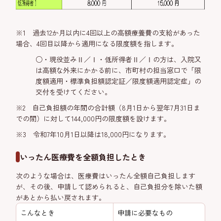
※1 過去12か月以内に4回以上の高額療養費の支給があった
場合、4回目以降から適用になる限度額を指します。
○・現役並みⅡ／Ⅰ・低所得者Ⅱ／Ⅰの方は、入院又
は高額な外来にかかる前に、市町村の担当窓口で「限
度額適用・標準負担額認定証／限度額適用認定症」の
交付を受けてください。
※2 自己負担額の年間の合計額（8月1日から翌年7月31日ま
での間）に対して144,000円の限度額を設けます。
※3 令和7年10月1日以降は18,000円になります。
いったん医療費を全額負担したとき
次のような場合は、医療費はいったん全額自己負担します
が、その後、申請して認められると、自己負担分を除いた額
があとから払い戻されます。
こんなとき
申請に必要なもの