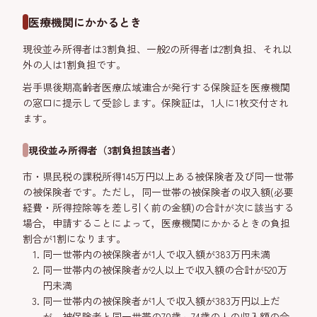
医療機関にかかるとき
現役並み所得者は3割負担、一般2の所得者は2割負担、それ以
外の人は1割負担です。
岩手県後期高齢者医療広域連合が発行する保険証を医療機関
の窓口に提示して受診します。保険証は，1人に1枚交付され
ます。
現役並み所得者（3割負担該当者）
市・県民税の課税所得145万円以上ある被保険者及び同一世帯
の被保険者です。ただし，同一世帯の被保険者の収入額(必要
経費・所得控除等を差し引く前の金額)の合計が次に該当する
場合，申請することによって，医療機関にかかるときの負担
割合が1割になります。
同一世帯内の被保険者が1人で収入額が383万円未満
同一世帯内の被保険者が2人以上で収入額の合計が520万
円未満
同一世帯内の被保険者が1人で収入額が383万円以上だ
が，被保険者と同一世帯の70歳～74歳の人の収入額の合