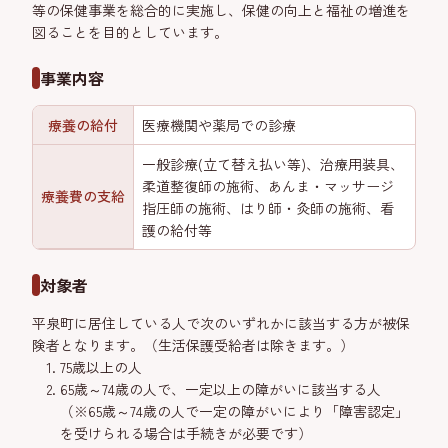
等の保健事業を総合的に実施し、保健の向上と福祉の増進を
図ることを目的としています。
事業内容
療養の給付
医療機関や薬局での診療
一般診療(立て替え払い等)、治療用装具、
柔道整復師の施術、あんま・マッサージ
療養費の支給
指圧師の施術、はり師・灸師の施術、看
護の給付等
対象者
平泉町に居住している人で次のいずれかに該当する方が被保
険者となります。（生活保護受給者は除きます。）
75歳以上の人
65歳～74歳の人で、一定以上の障がいに該当する人
（※65歳～74歳の人で一定の障がいにより「障害認定」
を受けられる場合は手続きが必要です）