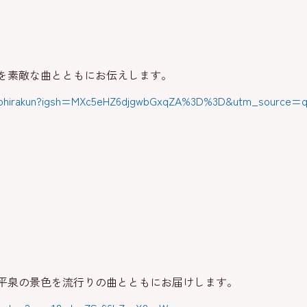
を素敵な曲とともにお伝えします。
iyohirakun?igsh=MXc5eHZ6djgwbGxqZA%3D%3D&utm_source=q
平泉の景色を流行りの曲とともにお届けします。