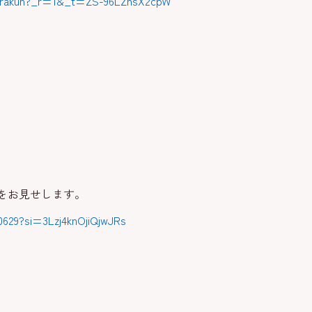
ohirakun?_r=1&_t=ZS-96LZnsX2cpW
をお見せします。
0629?si=3Lzj4knOjiQjwJRs