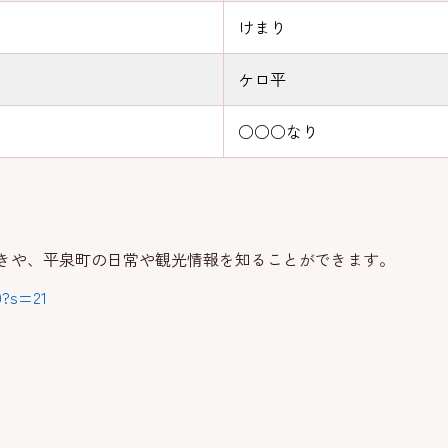
けまり
ケロ平
○○○なり
きや、平泉町の日常や観光情報を知ることができます。
29?s=21