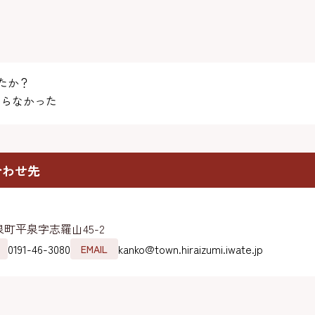
たか？
らなかった
合わせ先
町平泉字志羅山45-2
0191-46-3080
kanko@town.hiraizumi.iwate.jp
EMAIL