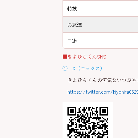
特技
お友達
口癖
■きよひらくんSNS
① X（エックス）
きよひらくんの何気ないつぶや
https://twitter.com/kiyohira06