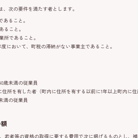
は、次の要件を満たす者とします。
主であること。
であること。
事業所であること。
3年度において、町税の滞納がない事業主であること。
40歳未満の従業員
内に住所を有した者（町内に住所を有する以前に1年以上町内に
未満の従業員
の額
、若者等の資格の取得に要する費用で次に掲げるものとし、補