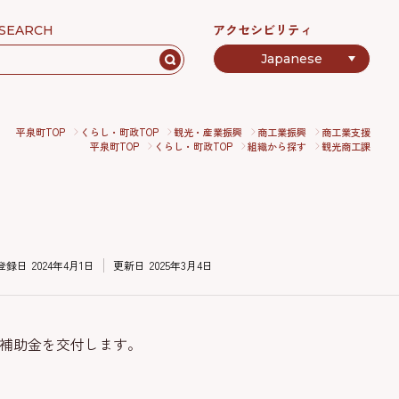
アクセシビリティ
SEARCH
平泉町TOP
くらし・町政TOP
観光・産業振興
商工業振興
商工業支援
平泉町TOP
くらし・町政TOP
組織から探す
観光商工課
登録日
2024年4月1日
更新日
2025年3月4日
補助金を交付します。