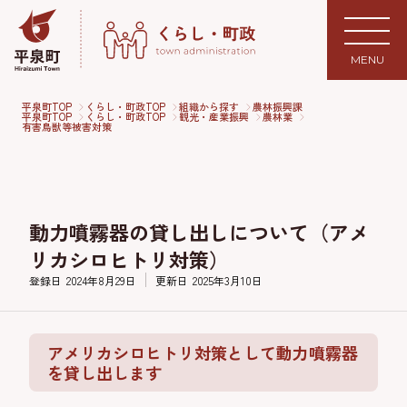
MENU
平泉町TOP
くらし・町政TOP
組織から探す
農林振興課
平泉町TOP
くらし・町政TOP
観光・産業振興
農林業
有害鳥獣等被害対策
動力噴霧器の貸し出しについて（アメ
リカシロヒトリ対策）
登録日
2024年8月29日
更新日
2025年3月10日
アメリカシロヒトリ対策として動力噴霧器
を貸し出します