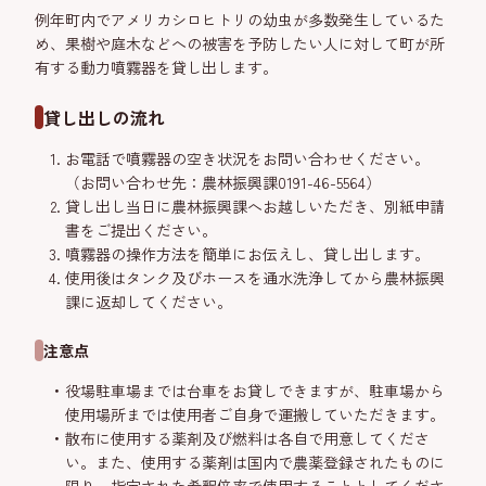
例年町内でアメリカシロヒトリの幼虫が多数発生しているた
め、果樹や庭木などへの被害を予防したい人に対して町が所
有する動力噴霧器を貸し出します。
貸し出しの流れ
お電話で噴霧器の空き状況をお問い合わせください。
（お問い合わせ先：農林振興課0191-46-5564）
貸し出し当日に農林振興課へお越しいただき、別紙申請
書をご提出ください。
噴霧器の操作方法を簡単にお伝えし、貸し出します。
使用後はタンク及びホースを通水洗浄してから農林振興
課に返却してください。
注意点
役場駐車場までは台車をお貸しできますが、駐車場から
使用場所までは使用者ご自身で運搬していただきます。
散布に使用する薬剤及び燃料は各自で用意してくださ
い。また、使用する薬剤は国内で農薬登録されたものに