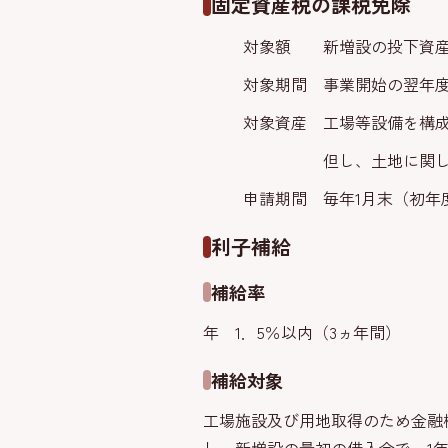
固定資産税の課税免除
対象額 新増設の投下資産額
対象期間 事業開始の翌年度
対象資産 工場等設備を構
但し、土地に関し
申請期間 毎年1月末（初年
利子補給
補給率
年 1．5％以内（3ヵ年間）
補給対象
工場施設及び用地取得のため金融機