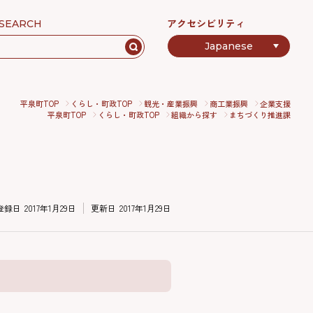
アクセシビリティ
SEARCH
平泉町TOP
くらし・町政TOP
観光・産業振興
商工業振興
企業支援
平泉町TOP
くらし・町政TOP
組織から探す
まちづくり推進課
登録日
2017年1月29日
更新日
2017年1月29日