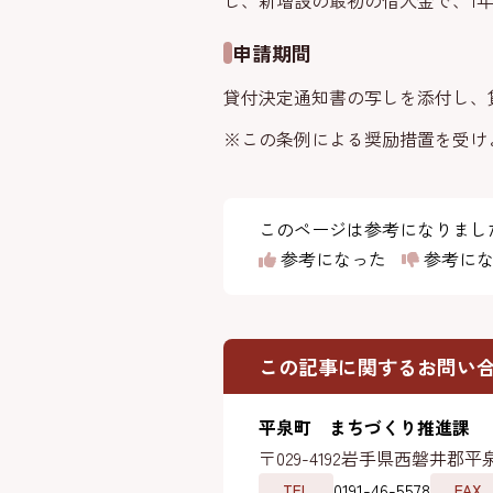
し、新増設の最初の借入金で、1
申請期間
貸付決定通知書の写しを添付し、
※この条例による奨励措置を受け
このページは参考になりまし
参考になった
参考にな
この記事に関するお問い
平泉町 まちづくり推進課
〒029-4192
岩手県西磐井郡平泉
0191-46-5578
TEL
FAX