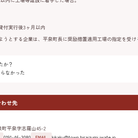
年以内に工場等建設に着手した場合。
貸付実行後3ヶ月以内
ようとする企業は、平泉町長に奨励措置適用工場の指定を受け
たか？
らなかった
合わせ先
町平泉字志羅山45-2
0191-46-3080
kikaku@town.hiraizumi.iwate.jp
EMAIL