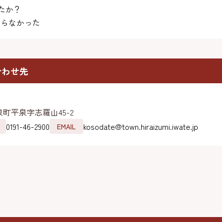
たか？
らなかった
合わせ先
町平泉字志羅山45-2
0191-46-2900
kosodate@town.hiraizumi.iwate.jp
EMAIL