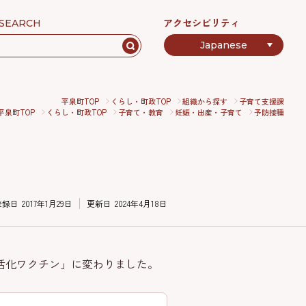
アクセシビリティ
SEARCH
平泉町TOP
くらし・町政TOP
組織から探す
子育て支援課
平泉町TOP
くらし・町政TOP
子育て・教育
妊娠・出産・子育て
予防接種
登録日
2017年1月29日
更新日
2024年4月18日
不活化ワクチン」に変わりました。