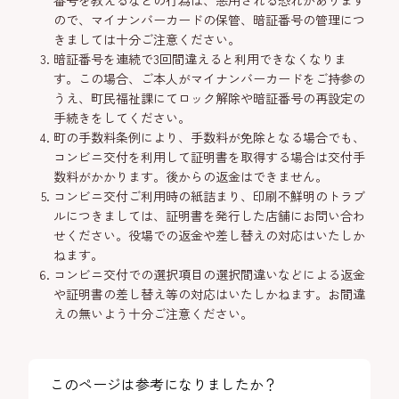
番号を教えるなどの行為は、悪用される恐れがあります
ので、マイナンバーカードの保管、暗証番号の管理につ
きましては十分ご注意ください。
暗証番号を連続で3回間違えると利用できなくなりま
す。この場合、ご本人がマイナンバーカードをご持参の
うえ、町民福祉課にてロック解除や暗証番号の再設定の
手続きをしてください。
町の手数料条例により、手数料が免除となる場合でも、
コンビニ交付を利用して証明書を取得する場合は交付手
数料がかかります。後からの返金はできません。
コンビニ交付ご利用時の紙詰まり、印刷不鮮明のトラブ
ルにつきましては、証明書を発行した店舗にお問い合わ
せください。役場での返金や差し替えの対応はいたしか
ねます。
コンビニ交付での選択項目の選択間違いなどによる返金
や証明書の差し替え等の対応はいたしかねます。お間違
えの無いよう十分ご注意ください。
このページは参考になりましたか？