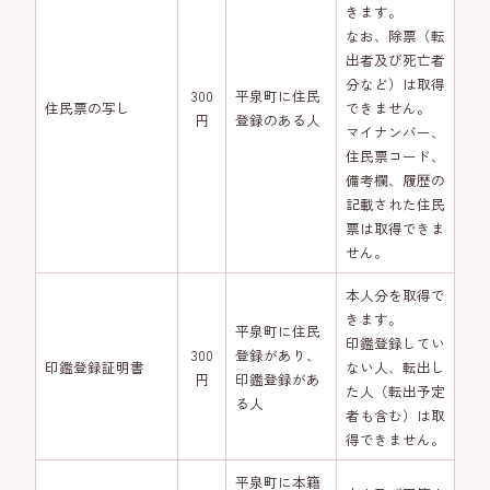
きます。
なお、除票（転
出者及び死亡者
分など）は取得
300
平泉町に住民
住民票の写し
できません。
円
登録のある人
マイナンバー、
住民票コード、
備考欄、履歴の
記載された住民
票は取得できま
せん。
本人分を取得で
きます。
平泉町に住民
印鑑登録してい
300
登録があり、
印鑑登録証明書
ない人、転出し
円
印鑑登録があ
た人（転出予定
る人
者も含む）は取
得できません。
平泉町に本籍