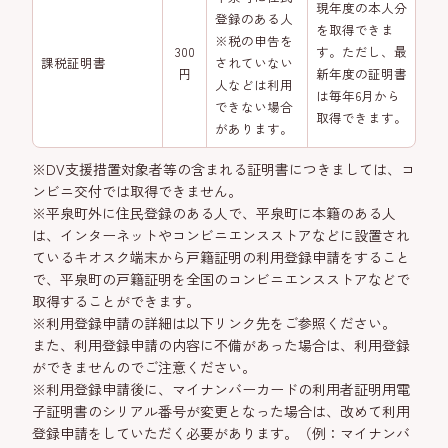
現年度の本人分
登録のある人
を取得できま
※税の申告を
300
す。ただし、最
課税証明書
されていない
円
新年度の証明書
人などは利用
は毎年6月から
できない場合
取得できます。
があります。
※DV支援措置対象者等の含まれる証明書につきましては、コ
ンビニ交付では取得できません。
※平泉町外に住民登録のある人で、平泉町に本籍のある人
は、インターネットやコンビニエンスストアなどに設置され
ているキオスク端末から戸籍証明の利用登録申請をすること
で、平泉町の戸籍証明を全国のコンビニエンスストアなどで
取得することができます。
※利用登録申請の詳細は以下リンク先をご参照ください。
また、利用登録申請の内容に不備があった場合は、利用登録
ができませんのでご注意ください。
※利用登録申請後に、マイナンバーカードの利用者証明用電
子証明書のシリアル番号が変更となった場合は、改めて利用
登録申請をしていただく必要があります。（例：マイナンバ