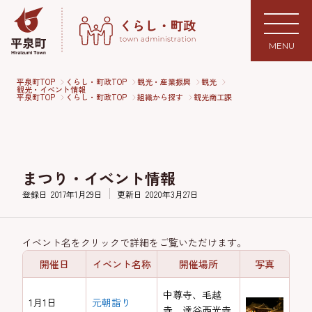
MENU
平泉町TOP
くらし・町政TOP
観光・産業振興
観光
観光・イベント情報
平泉町TOP
くらし・町政TOP
組織から探す
観光商工課
まつり・イベント情報
登録日
2017年1月29日
更新日
2020年3月27日
イベント名をクリックで詳細をご覧いただけます。
開催日
イベント名称
開催場所
写真
中尊寺、毛越
1月1日
元朝詣り
寺、達谷西光寺