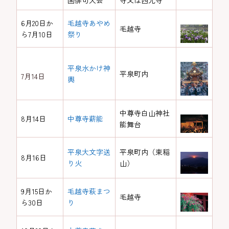
国俳句大会
寺又は西光寺
6月20日か
毛越寺あやめ
毛越寺
ら7月10日
祭り
平泉水かけ神
平泉町内
7月14日
輿
中尊寺白山神社
8月14日
中尊寺薪能
能舞台
平泉大文字送
平泉町内（束稲
8月16日
り火
山）
9月15日か
毛越寺萩まつ
毛越寺
ら30日
り