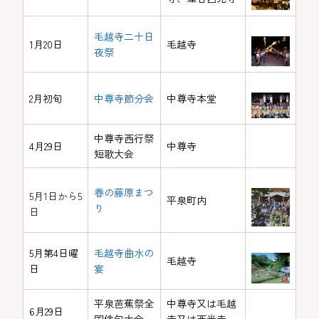
毛越寺二十日
1月20日
毛越寺
夜祭
2月初旬
中尊寺節分会
中尊寺本堂
中尊寺西行祭
4月29日
中尊寺
短歌大会
春の藤原まつ
5月1日から5
平泉町内
り
日
5月第4日曜
毛越寺曲水の
毛越寺
日
宴
平泉芭蕉祭全
中尊寺又は毛越
6月29日