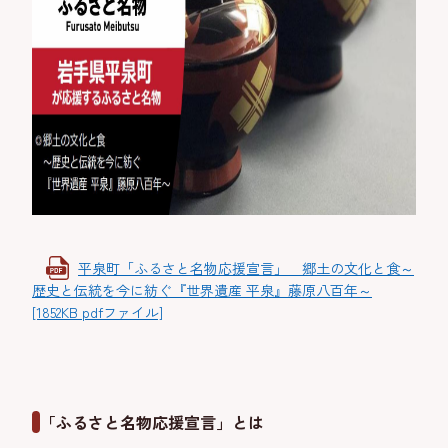
平泉町「ふるさと名物応援宣言」 郷土の文化と食～
歴史と伝統を今に紡ぐ『世界遺産 平泉』藤原八百年～
[1852KB pdfファイル]
「ふるさと名物応援宣言」とは