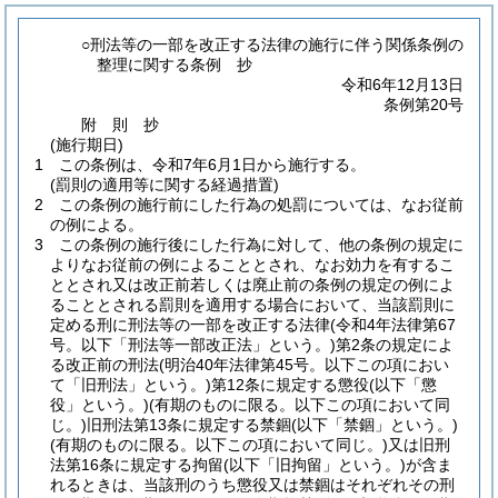
○刑法等の一部を改正する法律の施行に伴う関係条例の
整理に関する条例 抄
令和6年12月13日
条例第20号
附
則
抄
(施行期日)
1
この条例は、令和7年6月1日から施行する。
(罰則の適用等に関する経過措置)
2
この条例の施行前にした行為の処罰については、なお従前
の例による。
3
この条例の施行後にした行為に対して、他の条例の規定に
よりなお従前の例によることとされ、なお効力を有するこ
ととされ又は改正前若しくは廃止前の条例の規定の例によ
ることとされる罰則を適用する場合において、当該罰則に
定める刑に刑法等の一部を改正する法律
(令和4年法律第67
号。以下「刑法等一部改正法」という。)
第2条の規定によ
る改正前の刑法
(明治40年法律第45号。以下この項におい
て「旧刑法」という。)
第12条に規定する懲役
(以下「懲
役」という。)
(有期のものに限る。以下この項において同
じ。)
旧刑法第13条に規定する禁錮
(以下「禁錮」という。)
(有期のものに限る。以下この項において同じ。)
又は旧刑
法第16条に規定する拘留
(以下「旧拘留」という。)
が含ま
れるときは、当該刑のうち懲役又は禁錮はそれぞれその刑